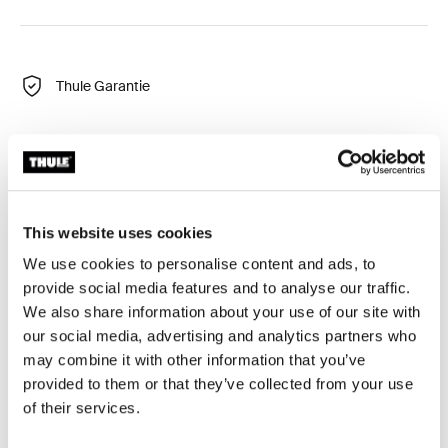
Thule Garantie
Montageschienen, die dein Thule Dachzelt mit den
abschließbaren und einfach anzubringenden Thule
Montagehalterungen kompatibel machen, so dass du
This website uses cookies
dein Zelt an deinem Fahrzeug abschließen und es in
We use cookies to personalise content and ads, to
der Hälfte der Zeit auf deinem Fahrzeug montieren und
provide social media features and to analyse our traffic.
wieder abbauen kannst. Dank der vorgebohrten Löcher
We also share information about your use of our site with
kannst du die alten Montageschienen leicht entfernen
our social media, advertising and analytics partners who
und die neuen Montageschienen ohne Bohren
may combine it with other information that you’ve
anbringen.
provided to them or that they’ve collected from your use
of their services.