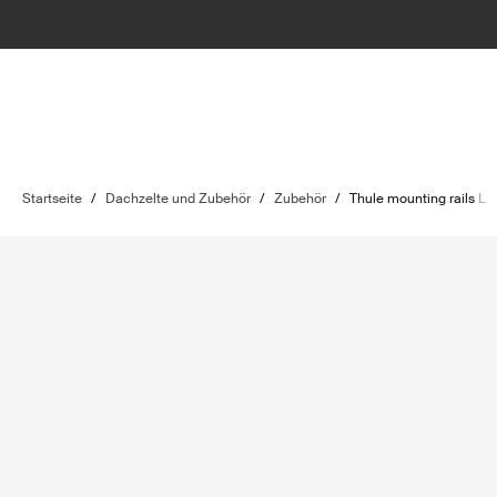
Startseite
/
Dachzelte und Zubehör
/
Zubehör
/
Thule mounting rails L