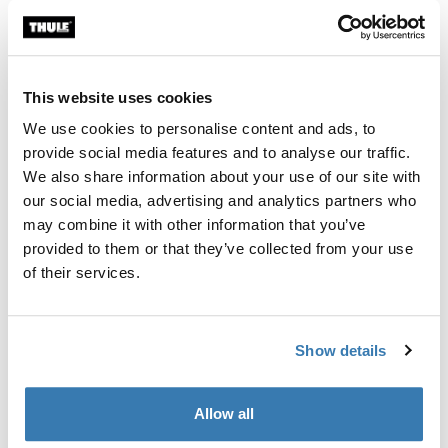
Individuelle Ausrüstung für die Montage eines Thule
Dachträgersystems auf Fahrzeugen mit integrierten
Fixpunkten, T-Profil oder speziellen
This website uses cookies
Trägerbefestigungspunkten.
We use cookies to personalise content and ads, to
provide social media features and to analyse our traffic.
We also share information about your use of our site with
our social media, advertising and analytics partners who
Alle Eigenschaften
Toggle features
may combine it with other information that you’ve
provided to them or that they’ve collected from your use
of their services.
Technische Daten
Toggle techspec
Anleitung
Toggle guides and instructions
Show details
Allow all
Herstellungsinformationen