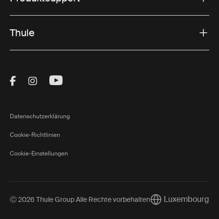
Thule
Visit Thule on Facebook (external link)
Visit Thule on Instagram (external link)
Visit Thule on Youtube (external lin
Datenschutzerklärung
Cookie-Richtlinien
Cookie-Einstellungen
Luxembourg
Ⓒ 2026 Thule Group Alle Rechte vorbehalten
Current market/Sw