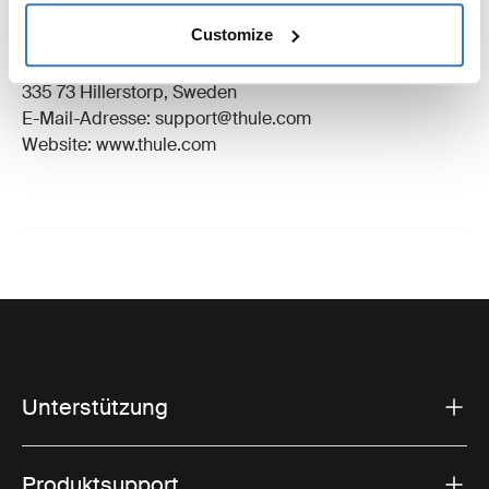
Eingetragenes Warenzeichen: Thule Schweden AB
Customize
Name des Herstellers: Thule Schweden
Adresse des Herstellers: Borggatan 5,
335 73 Hillerstorp, Sweden
E-Mail-Adresse: support@thule.com
Website: www.thule.com
Unterstützung
Produktsupport