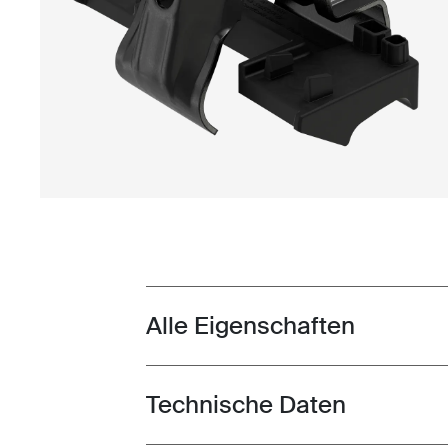
Alle Eigenschaften
Toggle features
Technische Daten
Toggle techspec