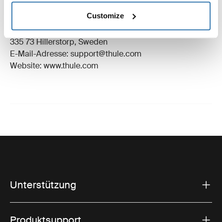
Eingetragenes Warenzeichen: Thule Schweden AB
Customize
Name des Herstellers: Thule Schweden
Adresse des Herstellers: Borggatan 5,
335 73 Hillerstorp, Sweden
E-Mail-Adresse: support@thule.com
Website: www.thule.com
Unterstützung
Produktsupport