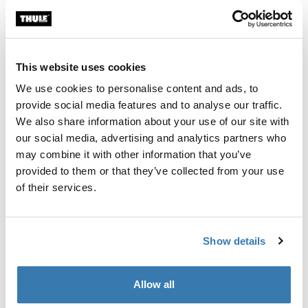
Individuelle Ausrüstung für die Montage eines Thule
Dachträgersystems auf Fahrzeugen ohne vormontierte
Dachträger-Befestigungspunkte oder werkseitig
This website uses cookies
montierte Träger.
We use cookies to personalise content and ads, to
provide social media features and to analyse our traffic.
We also share information about your use of our site with
our social media, advertising and analytics partners who
Alle Eigenschaften
Toggle features
may combine it with other information that you’ve
provided to them or that they’ve collected from your use
of their services.
Technische Daten
Toggle techspec
Anleitung
Toggle guides and instructions
Show details
Allow all
Herstellungsinformationen