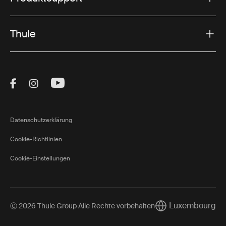
Thule
Visit Thule on Facebook (external link)
Visit Thule on Instagram (external link)
Visit Thule on Youtube (external lin
Datenschutzerklärung
Cookie-Richtlinien
Cookie-Einstellungen
Luxembourg
Ⓒ 2026 Thule Group Alle Rechte vorbehalten
Current market/Sw