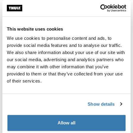
Individuelle Ausrüstung für die Montage eines Thule
Dachträgersystems auf Fahrzeugen ohne vormontierte
Dachträger-Befestigungspunkte oder werkseitig
This website uses cookies
montierte Träger.
We use cookies to personalise content and ads, to
provide social media features and to analyse our traffic.
We also share information about your use of our site with
our social media, advertising and analytics partners who
Alle Eigenschaften
Toggle features
may combine it with other information that you’ve
provided to them or that they’ve collected from your use
of their services.
Technische Daten
Toggle techspec
Anleitung
Toggle guides and instructions
Show details
Allow all
Herstellungsinformationen