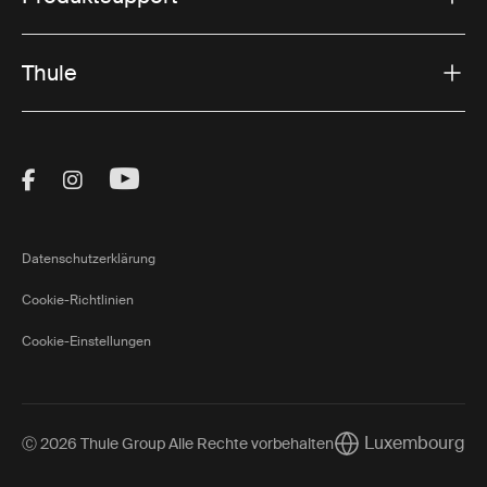
Thule
Visit Thule on Facebook (external link)
Visit Thule on Instagram (external link)
Visit Thule on Youtube (external lin
Datenschutzerklärung
Cookie-Richtlinien
Cookie-Einstellungen
Luxembourg
Ⓒ 2026 Thule Group Alle Rechte vorbehalten
Current market/Sw