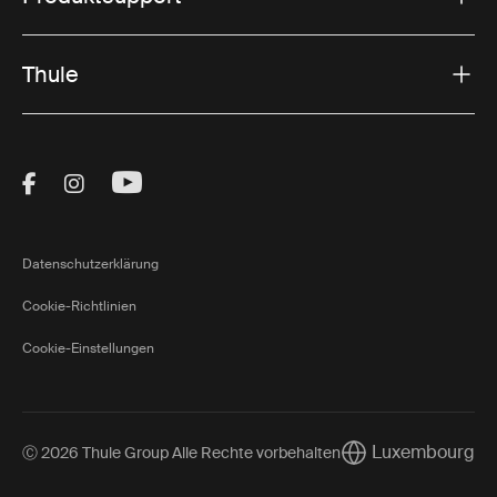
Thule
Visit Thule on Facebook (external link)
Visit Thule on Instagram (external link)
Visit Thule on Youtube (external lin
Datenschutzerklärung
Cookie-Richtlinien
Cookie-Einstellungen
Luxembourg
Ⓒ 2026 Thule Group Alle Rechte vorbehalten
Current market/Sw