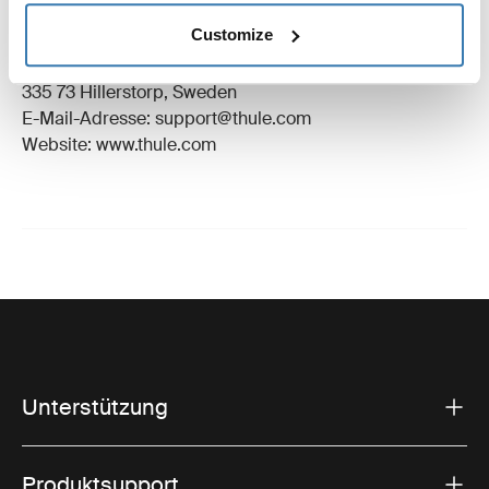
Eingetragenes Warenzeichen: Thule Schweden AB
Customize
Name des Herstellers: Thule Schweden
Adresse des Herstellers: Borggatan 5,
335 73 Hillerstorp, Sweden
E-Mail-Adresse: support@thule.com
Website: www.thule.com
Unterstützung
Produktsupport