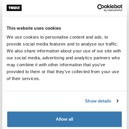
Individuelle Ausrüstung für die Montage eines Thule
Dachträgersystems auf Fahrzeugen ohne vormontierte
Dachträger-Befestigungspunkte oder werkseitig
This website uses cookies
montierte Träger.
We use cookies to personalise content and ads, to
provide social media features and to analyse our traffic.
We also share information about your use of our site with
our social media, advertising and analytics partners who
Alle Eigenschaften
Toggle features
may combine it with other information that you’ve
provided to them or that they’ve collected from your use
of their services.
Technische Daten
Toggle techspec
Anleitung
Toggle guides and instructions
Show details
Allow all
Herstellungsinformationen