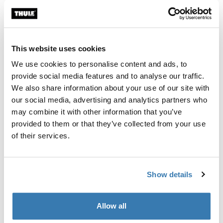
Individuelle Ausrüstung für die Montage eines Thule
Dachträgersystems auf Fahrzeugen ohne vormontierte
Dachträger-Befestigungspunkte oder werkseitig
This website uses cookies
montierte Träger.
We use cookies to personalise content and ads, to
provide social media features and to analyse our traffic.
We also share information about your use of our site with
our social media, advertising and analytics partners who
Alle Eigenschaften
Toggle features
may combine it with other information that you’ve
provided to them or that they’ve collected from your use
of their services.
Technische Daten
Toggle techspec
Anleitung
Toggle guides and instructions
Show details
Allow all
Herstellungsinformationen