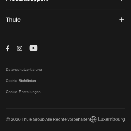
Thule
Visit Thule on Facebook (external link)
Visit Thule on Instagram (external link)
Visit Thule on Youtube (external lin
Datenschutzerklärung
Cookie-Richtlinien
Cookie-Einstellungen
Luxembourg
Ⓒ 2026 Thule Group Alle Rechte vorbehalten
Current market/Sw