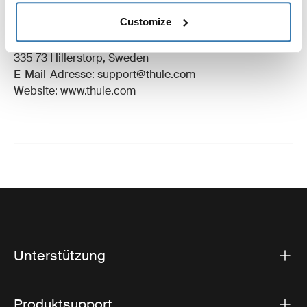
Eingetragenes Warenzeichen: Thule Schweden AB
Customize
Name des Herstellers: Thule Schweden
Adresse des Herstellers: Borggatan 5,
335 73 Hillerstorp, Sweden
E-Mail-Adresse: support@thule.com
Website: www.thule.com
Unterstützung
Produktsupport