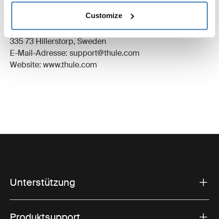
Eingetragenes Warenzeichen: Thule Schweden AB
Customize
Name des Herstellers: Thule Schweden
Adresse des Herstellers: Borggatan 5,
335 73 Hillerstorp, Sweden
E-Mail-Adresse: support@thule.com
Website: www.thule.com
Unterstützung
Produktsupport