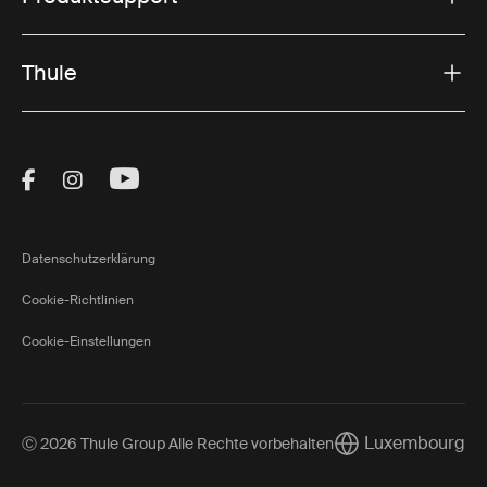
Thule
Visit Thule on Facebook (external link)
Visit Thule on Instagram (external link)
Visit Thule on Youtube (external lin
Datenschutzerklärung
Cookie-Richtlinien
Cookie-Einstellungen
Luxembourg
Ⓒ 2026 Thule Group Alle Rechte vorbehalten
Current market/Sw