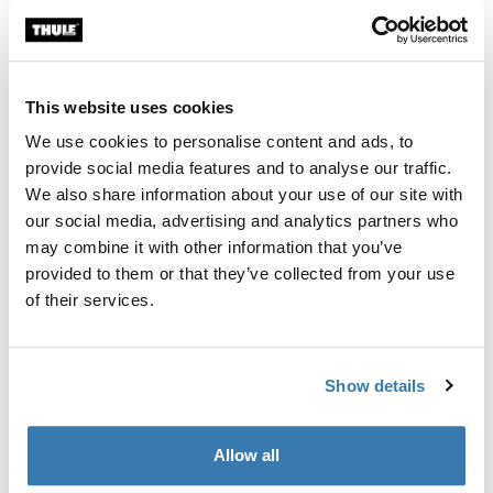
Individuelle Ausrüstung für die Montage eines Thule
Dachträgersystems auf Fahrzeugen ohne vormontierte
Dachträger-Befestigungspunkte oder werkseitig
This website uses cookies
montierte Träger.
We use cookies to personalise content and ads, to
provide social media features and to analyse our traffic.
We also share information about your use of our site with
our social media, advertising and analytics partners who
Alle Eigenschaften
Toggle features
may combine it with other information that you’ve
provided to them or that they’ve collected from your use
of their services.
Technische Daten
Toggle techspec
Anleitung
Toggle guides and instructions
Show details
Allow all
Herstellungsinformationen