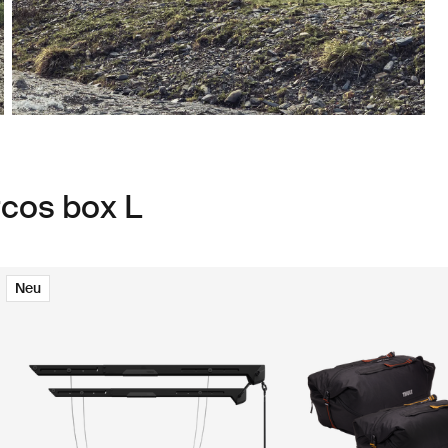
rcos box L
Neu