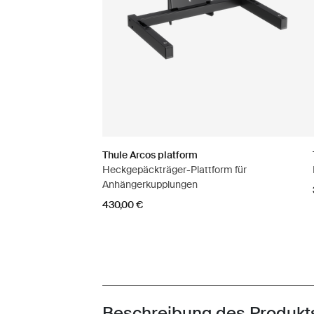
Thule Arcos platform
Heckgepäckträger-Plattform für
Anhängerkupplungen
430,00 €
Beschreibung des Produkt
Toggle overview