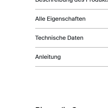
Alle Eigenschaften
Toggle features
Technische Daten
Toggle techspec
Anleitung
Toggle guides and instructions