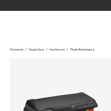
Startseite
/
Gepäckbox
/
Heckboxen
/
Thule Arcos box L