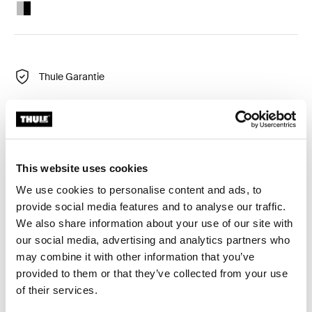
Thule Chariot cross-country skiing kit Aluminum/Black
Thule Garantie
Ein komfortables und benutzerfreundliches Ski-Kit, das
deinen Thule Chariot in einen Langlauf-Pulk für
This website uses cookies
winterliche Familienabenteuer verwandelt.
We use cookies to personalise content and ads, to
provide social media features and to analyse our traffic.
We also share information about your use of our site with
our social media, advertising and analytics partners who
may combine it with other information that you’ve
Beschreibung des Produkts
Toggle overview
provided to them or that they’ve collected from your use
of their services.
Alle Eigenschaften
Toggle features