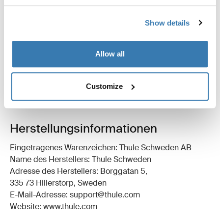
Technische Daten
Toggle techspec
Show details
Anleitung
Toggle guides and instructions
Allow all
Customize
Herstellungsinformationen
Eingetragenes Warenzeichen: Thule Schweden AB
Name des Herstellers: Thule Schweden
Adresse des Herstellers: Borggatan 5,
335 73 Hillerstorp, Sweden
E-Mail-Adresse: support@thule.com
Website: www.thule.com