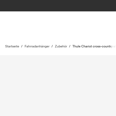
Startseite
/
Fahrradanhänger
/
Zubehör
/
Thule Chariot cross-country sk