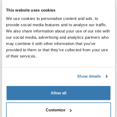
This website uses cookies
We use cookies to personalise content and ads, to
Beschreibung des Produkts
Toggle overview
provide social media features and to analyse our traffic.
We also share information about your use of our site with
Alle Eigenschaften
Toggle features
our social media, advertising and analytics partners who
may combine it with other information that you’ve
provided to them or that they’ve collected from your use
Technische Daten
Toggle techspec
of their services.
Anleitung
Toggle guides and instructions
Show details
Allow all
Customize