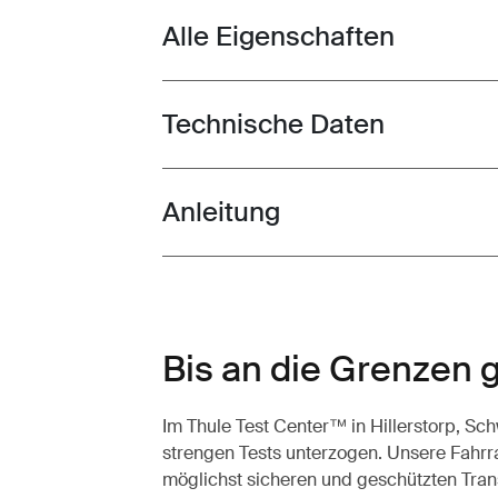
Alle Eigenschaften
Toggle features
Technische Daten
Toggle techspec
Anleitung
Toggle guides and instructions
Bis an die Grenzen 
Im Thule Test Center™ in Hillerstorp, S
strengen Tests unterzogen. Unsere Fahrra
möglichst sicheren und geschützten Tran