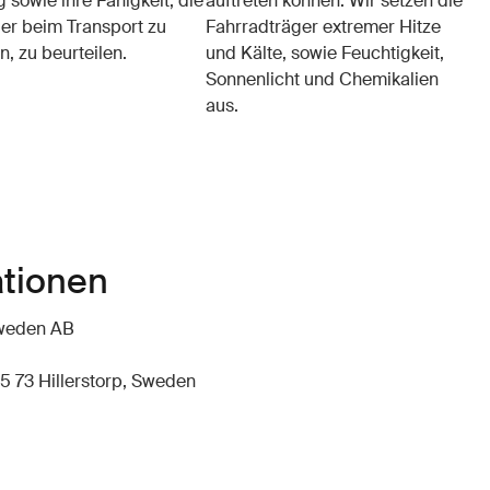
 sowie ihre Fähigkeit, die
auftreten können. Wir setzen die
er beim Transport zu
Fahrradträger extremer Hitze
n, zu beurteilen.
und Kälte, sowie Feuchtigkeit,
Sonnenlicht und Chemikalien
aus.
ationen
hweden AB
5 73 Hillerstorp, Sweden