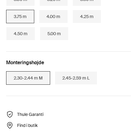
3.75 m
4.00 m
4.25 m
4.50 m
5.00 m
Monteringshøjde
2.30-2.44 m M
2.45-2.59 m L
Thule Garanti
Find i butik