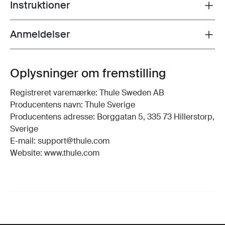
Instruktioner
Toggle guides and instructions
Anmeldelser
Toggle overview
Oplysninger om fremstilling
Registreret varemærke: Thule Sweden AB
Producentens navn: Thule Sverige
Producentens adresse: Borggatan 5, 335 73 Hillerstorp,
Sverige
E-mail: support@thule.com
Website: www.thule.com