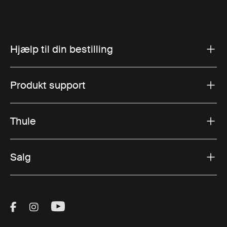
Hjælp til din bestilling
Produkt support
Thule
Salg
Visit Thule on Facebook (external link)
Visit Thule on Instagram (external link)
Visit Thule on Youtube (external lin