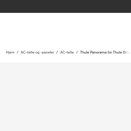
Hjem
/
AC-telte og -paneler
/
AC-telte
/
Thule Panorama for Thule Omn