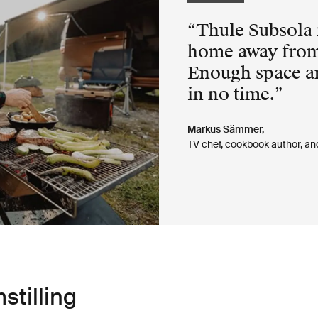
Thule Subsola 
home away from
Enough space a
in no time.
Markus Sämmer,
TV chef, cookbook author, an
stilling