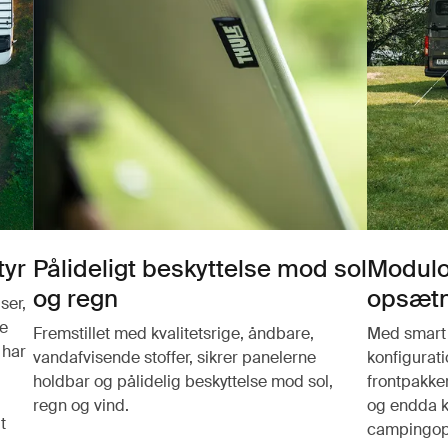
tyr
Pålideligt beskyttelse mod sol
Modulo
og regn
opsætn
ser,
te
Fremstillet med kvalitetsrige, åndbare,
Med smart 
 har
vandafvisende stoffer, sikrer panelerne
konfigurat
holdbar og pålidelig beskyttelse mod sol,
frontpakker
regn og vind.
og endda k
t
campingop