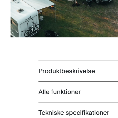
Produktbeskrivelse
Toggle overview
Alle funktioner
Toggle features
Tekniske specifikationer
Toggle techspec