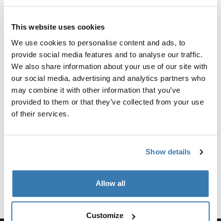
Instruktioner
Toggle guides and instructions
This website uses cookies
Anmeldelser
Toggle overview
We use cookies to personalise content and ads, to
provide social media features and to analyse our traffic.
We also share information about your use of our site with
Oplysninger om fremstilling
our social media, advertising and analytics partners who
Registreret varemærke: Thule Sweden AB
may combine it with other information that you’ve
Producentens navn: Thule Sverige
provided to them or that they’ve collected from your use
Producentens adresse: Borggatan 5, 335 73 Hillerstorp,
of their services.
Sverige
E-mail: support@thule.com
Website: www.thule.com
Show details
Allow all
Customize