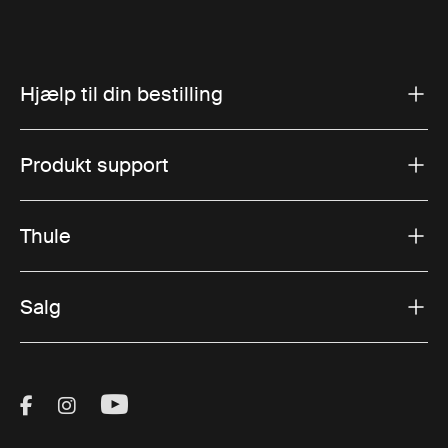
Hjælp til din bestilling
Produkt support
Thule
Salg
Visit Thule on Facebook (external link)
Visit Thule on Instagram (external link)
Visit Thule on Youtube (external lin