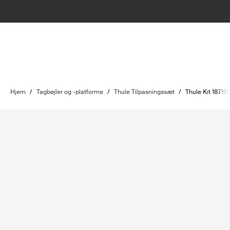
Hjem
/
Tagbøjler og -platforme
/
Thule Tilpasningssæt
/
Thule Kit 18716