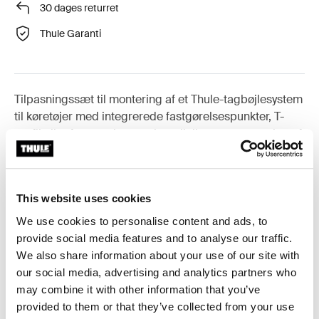
30 dages returret
Thule Garanti
Tilpasningssæt til montering af et Thule-tagbøjlesystem
til køretøjer med integrerede fastgørelsespunkter, T-
profil eller fastgørelsespunkter til tilpasset montering af
tagbøjler.
This website uses cookies
We use cookies to personalise content and ads, to
provide social media features and to analyse our traffic.
Alle funktioner
Toggle features
We also share information about your use of our site with
our social media, advertising and analytics partners who
Tekniske specifikationer
Toggle techspec
may combine it with other information that you’ve
provided to them or that they’ve collected from your use