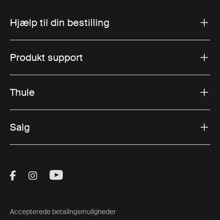
Hjælp til din bestilling
Produkt support
Thule
Salg
Visit Thule on Facebook (external link)
Visit Thule on Instagram (external link)
Visit Thule on Youtube (external lin
Accepterede betalingsmuligheder