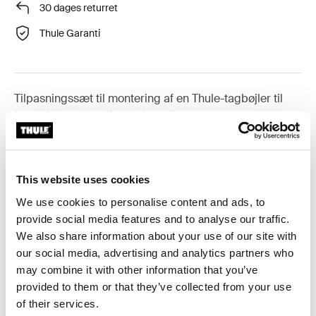
30 dages returret
Thule Garanti
Tilpasningssæt til montering af en Thule-tagbøjler til
køretøjer med nedfældede rælinger.
This website uses cookies
We use cookies to personalise content and ads, to
Alle funktioner
Toggle features
provide social media features and to analyse our traffic.
We also share information about your use of our site with
Tekniske specifikationer
Toggle techspec
our social media, advertising and analytics partners who
may combine it with other information that you’ve
Instruktioner
Toggle guides and instructions
provided to them or that they’ve collected from your use
of their services.