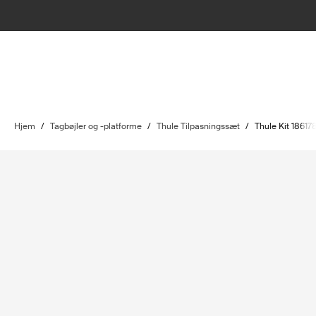
Hjem
/
Tagbøjler og -platforme
/
Thule Tilpasningssæt
/
Thule Kit 18617