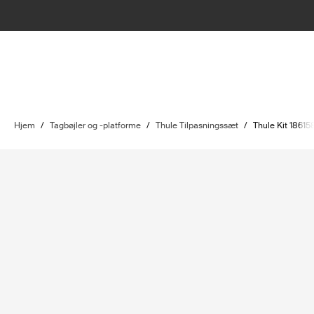
Hjem
/
Tagbøjler og -platforme
/
Thule Tilpasningssæt
/
Thule Kit 18615