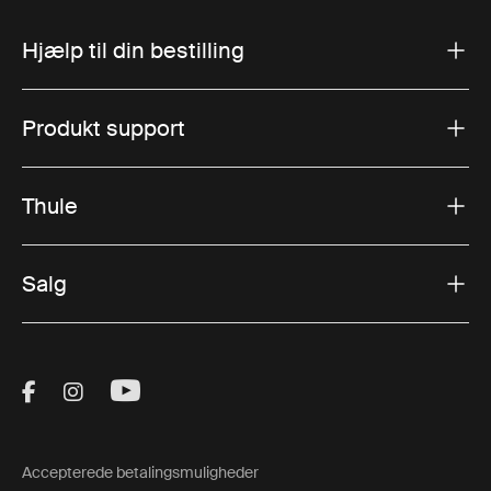
Hjælp til din bestilling
Produkt support
Thule
Salg
Visit Thule on Facebook (external link)
Visit Thule on Instagram (external link)
Visit Thule on Youtube (external lin
Accepterede betalingsmuligheder