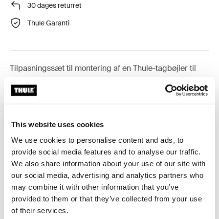
30 dages returret
Thule Garanti
Tilpasningssæt til montering af en Thule-tagbøjler til
køretøjer med nedfældede rælinger.
This website uses cookies
We use cookies to personalise content and ads, to
Alle funktioner
Toggle features
provide social media features and to analyse our traffic.
We also share information about your use of our site with
Tekniske specifikationer
Toggle techspec
our social media, advertising and analytics partners who
may combine it with other information that you’ve
Instruktioner
Toggle guides and instructions
provided to them or that they’ve collected from your use
of their services.