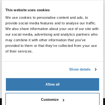
Anmeldelser
This website uses cookies
Toggle overview
We use cookies to personalise content and ads, to
provide social media features and to analyse our traffic.
Oplysninger om fremstilling
We also share information about your use of our site with
our social media, advertising and analytics partners who
Registreret varemærke: Thule Sweden AB
may combine it with other information that you’ve
Producentens navn: Thule Sverige
provided to them or that they’ve collected from your use
Producentens adresse: Borggatan 5, 335 73 Hillerstorp,
of their services.
Sverige
E-mail: support@thule.com
Website: www.thule.com
Show details
Allow all
Customize