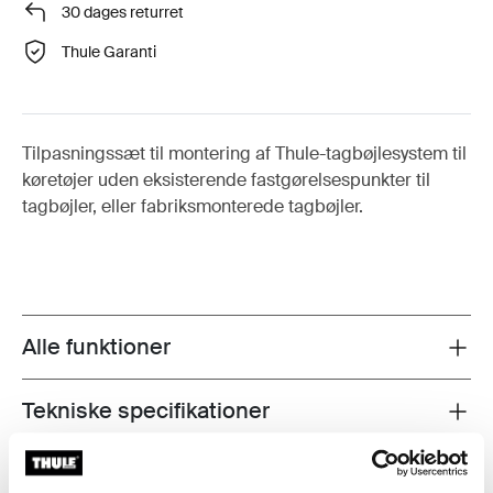
30 dages returret
Thule Garanti
Tilpasningssæt til montering af Thule-tagbøjlesystem til
køretøjer uden eksisterende fastgørelsespunkter til
tagbøjler, eller fabriksmonterede tagbøjler.
Alle funktioner
Toggle features
Tekniske specifikationer
Toggle techspec
Instruktioner
Toggle guides and instructions