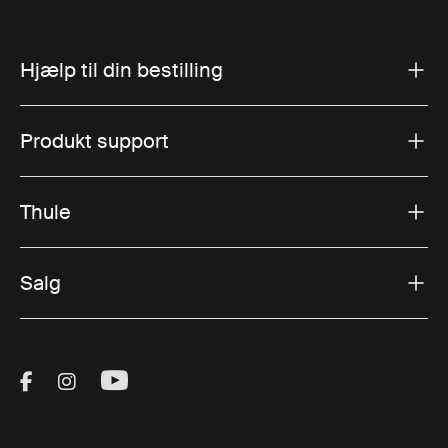
Hjælp til din bestilling
Produkt support
Thule
Salg
Visit Thule on Facebook (external link)
Visit Thule on Instagram (external link)
Visit Thule on Youtube (external lin