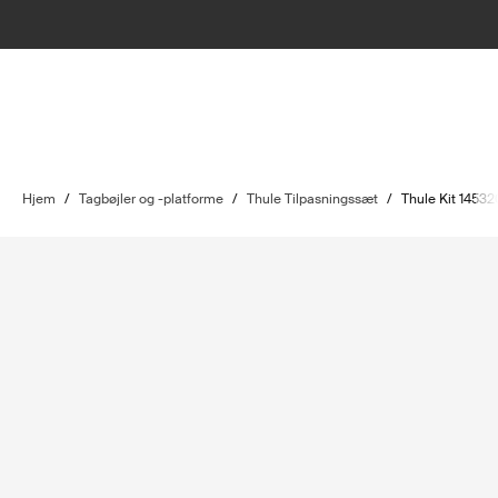
Hjem
/
Tagbøjler og -platforme
/
Thule Tilpasningssæt
/
Thule Kit 14532