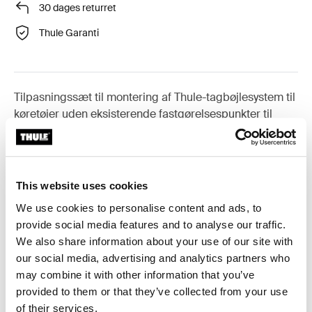
30 dages returret
Thule Garanti
Tilpasningssæt til montering af Thule-tagbøjlesystem til
køretøjer uden eksisterende fastgørelsespunkter til
tagbøjler, eller fabriksmonterede tagbøjler.
This website uses cookies
We use cookies to personalise content and ads, to
Alle funktioner
Toggle features
provide social media features and to analyse our traffic.
We also share information about your use of our site with
Tekniske specifikationer
Toggle techspec
our social media, advertising and analytics partners who
may combine it with other information that you’ve
provided to them or that they’ve collected from your use
Instruktioner
Toggle guides and instructions
of their services.