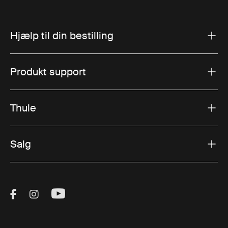
Hjælp til din bestilling
Produkt support
Thule
Salg
Visit Thule on Facebook (external link)
Visit Thule on Instagram (external link)
Visit Thule on Youtube (external lin