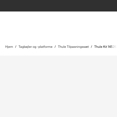
Hjem
/
Tagbøjler og -platforme
/
Thule Tilpasningssæt
/
Thule Kit 14526