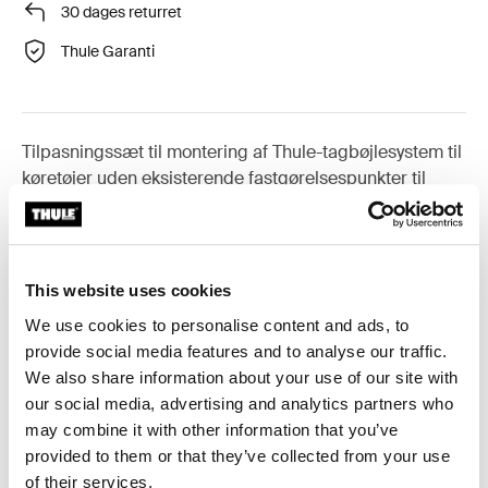
30 dages returret
Thule Garanti
Tilpasningssæt til montering af Thule-tagbøjlesystem til
køretøjer uden eksisterende fastgørelsespunkter til
tagbøjler, eller fabriksmonterede tagbøjler.
This website uses cookies
We use cookies to personalise content and ads, to
Alle funktioner
Toggle features
provide social media features and to analyse our traffic.
We also share information about your use of our site with
Tekniske specifikationer
Toggle techspec
our social media, advertising and analytics partners who
may combine it with other information that you’ve
provided to them or that they’ve collected from your use
Instruktioner
Toggle guides and instructions
of their services.