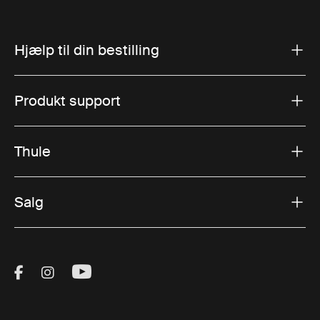
Hjælp til din bestilling
Produkt support
Thule
Salg
Visit Thule on Facebook (external link)
Visit Thule on Instagram (external link)
Visit Thule on Youtube (external lin