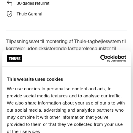
30 dages returret
Thule Garanti
Tilpasningssæt til montering af Thule-tagbøjlesystem til
køretøjer uden eksisterende fastgørelsespunkter til
tagbøjler, eller fabriksmonterede tagbøjler.
This website uses cookies
We use cookies to personalise content and ads, to
Alle funktioner
Toggle features
provide social media features and to analyse our traffic.
We also share information about your use of our site with
Tekniske specifikationer
Toggle techspec
our social media, advertising and analytics partners who
may combine it with other information that you’ve
provided to them or that they’ve collected from your use
Instruktioner
Toggle guides and instructions
of their services.