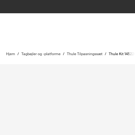
Hjem
/
Tagbøjler og -platforme
/
Thule Tilpasningssæt
/
Thule Kit 14522