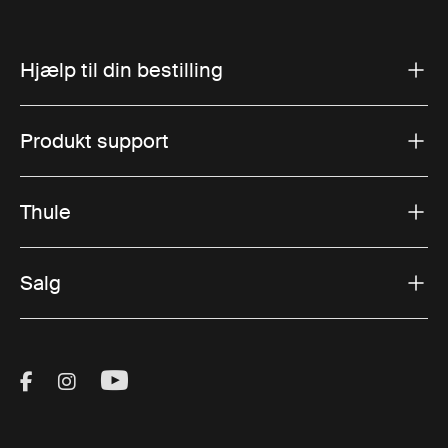
Hjælp til din bestilling
Produkt support
Thule
Salg
Visit Thule on Facebook (external link)
Visit Thule on Instagram (external link)
Visit Thule on Youtube (external lin