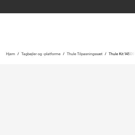
Hjem
/
Tagbøjler og -platforme
/
Thule Tilpasningssæt
/
Thule Kit 14509