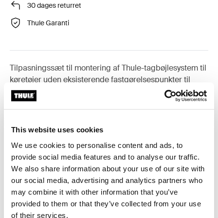
30 dages returret
Thule Garanti
Tilpasningssæt til montering af Thule-tagbøjlesystem til
køretøjer uden eksisterende fastgørelsespunkter til
tagbøjler, eller fabriksmonterede tagbøjler.
This website uses cookies
We use cookies to personalise content and ads, to
Alle funktioner
Toggle features
provide social media features and to analyse our traffic.
We also share information about your use of our site with
Tekniske specifikationer
Toggle techspec
our social media, advertising and analytics partners who
may combine it with other information that you’ve
provided to them or that they’ve collected from your use
Instruktioner
Toggle guides and instructions
of their services.