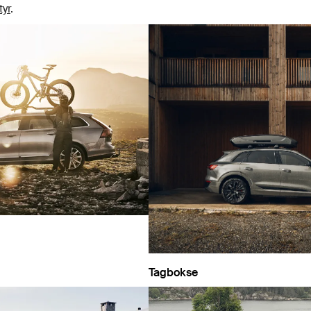
tyr
.
Tagbokse