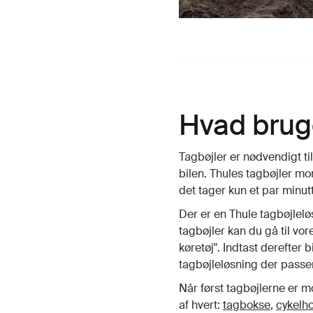
Hvad bruge
Tagbøjler er nødvendigt ti
bilen. Thules tagbøjler mon
det tager kun et par minutt
Der er en Thule tagbøjlelø
tagbøjler kan du gå til vo
køretøj". Indtast derefter 
tagbøjleløsning der passer t
Når først tagbøjlerne er mo
af hvert:
tagbokse
,
cykelh