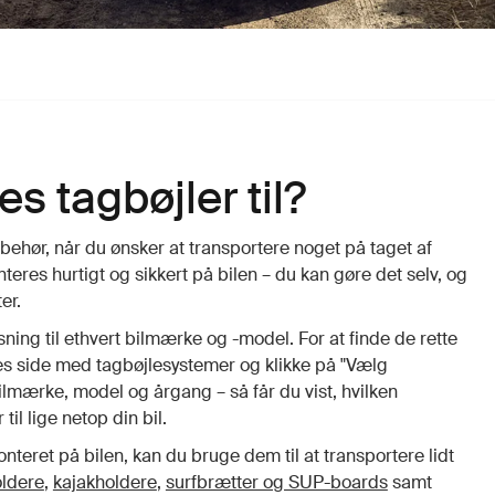
s tagbøjler til?
lbehør, når du ønsker at transportere noget på taget af
teres hurtigt og sikkert på bilen – du kan gøre det selv, og
er.
sning til ethvert bilmærke og -model. For at finde de rette
res side med tagbøjlesystemer og klikke på "Vælg
bilmærke, model og årgang – så får du vist, hvilken
il lige netop din bil.
nteret på bilen, kan du bruge dem til at transportere lidt
oldere
,
kajakholdere
,
surfbrætter og SUP-boards
samt