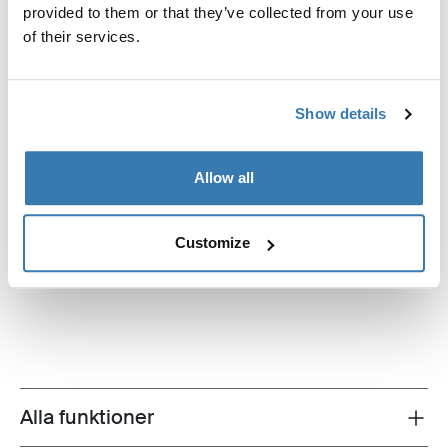
provided to them or that they’ve collected from your use
of their services.
Show details
Allow all
Customize
Thule Luxury Blocker Bag
panelförvaringsväska, svart
Alla funktioner
Toggle features