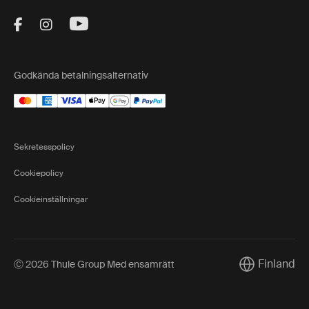
Visit Thule on Facebook (external link)
Visit Thule on Instagram (external link)
Visit Thule on Youtube (external lin
Godkända betalningsalternativ
Sekretesspolicy
Cookiepolicy
Cookieinställningar
Finland
Ⓒ 2026 Thule Group Med ensamrätt
Current marke