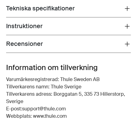
Tekniska specifikationer
Toggle techspec
Instruktioner
Toggle guides and instructions
Recensioner
Toggle overview
Information om tillverkning
Varumärkesregistrerad: Thule Sweden AB
Tillverkarens namn: Thule Sverige
Tillverkarens adress: Borggatan 5, 335 73 Hillerstorp,
Sverige
E-post:support@thule.com
Webbplats: www.thule.com