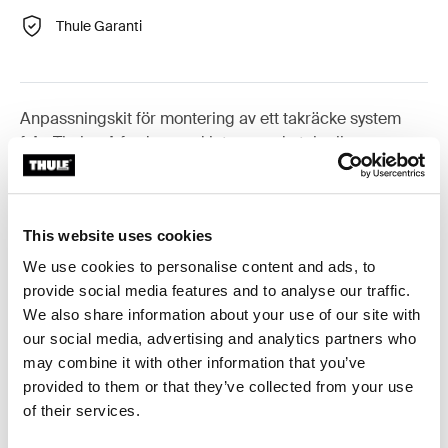
Thule Garanti
Anpassningskit för montering av ett takräcke system
från Thule på fordon med integrerade takrelingar.
This website uses cookies
Alla funktioner
Toggle features
We use cookies to personalise content and ads, to
provide social media features and to analyse our traffic.
We also share information about your use of our site with
Tekniska specifikationer
Toggle techspec
our social media, advertising and analytics partners who
may combine it with other information that you’ve
Instruktioner
Toggle guides and instructions
provided to them or that they’ve collected from your use
of their services.
Recensioner