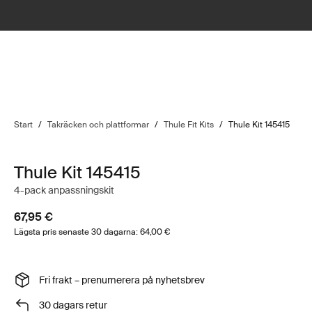
Start
/
Takräcken och plattformar
/
Thule Fit Kits
/
Thule Kit 145415
Thule Kit 145415
4-pack anpassningskit
67,95 €
Lägsta pris senaste 30 dagarna: 64,00 €
Fri frakt – prenumerera på nyhetsbrev
30 dagars retur