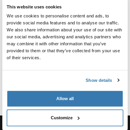
Recensioner
This website uses cookies
Toggle overview
We use cookies to personalise content and ads, to
provide social media features and to analyse our traffic.
Information om tillverkning
We also share information about your use of our site with
our social media, advertising and analytics partners who
Varumärkesregistrerad: Thule Sweden AB
may combine it with other information that you’ve
Tillverkarens namn: Thule Sverige
provided to them or that they’ve collected from your use
Tillverkarens adress: Borggatan 5, 335 73 Hillerstorp,
of their services.
Sverige
E-post:support@thule.com
Webbplats: www.thule.com
Show details
Allow all
Customize