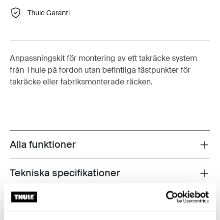
Thule Garanti
Anpassningskit för montering av ett takräcke system
från Thule på fordon utan befintliga fästpunkter för
takräcke eller fabriksmonterade räcken.
Alla funktioner
Toggle features
Tekniska specifikationer
Toggle techspec
Instruktioner
Toggle guides and instructions