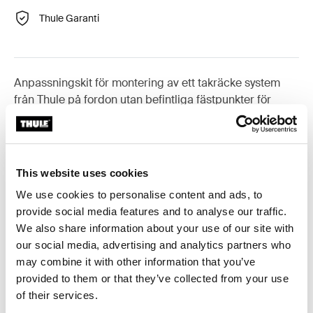
Thule Garanti
Anpassningskit för montering av ett takräcke system
från Thule på fordon utan befintliga fästpunkter för
takräcke eller fabriksmonterade räcken.
This website uses cookies
We use cookies to personalise content and ads, to
Alla funktioner
Toggle features
provide social media features and to analyse our traffic.
We also share information about your use of our site with
Tekniska specifikationer
Toggle techspec
our social media, advertising and analytics partners who
may combine it with other information that you’ve
provided to them or that they’ve collected from your use
Instruktioner
Toggle guides and instructions
of their services.