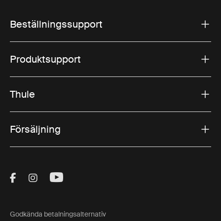
Beställningssupport
Produktsupport
Thule
Försäljning
Visit Thule on Facebook (external link)
Visit Thule on Instagram (external link)
Visit Thule on Youtube (external lin
Godkända betalningsalternativ