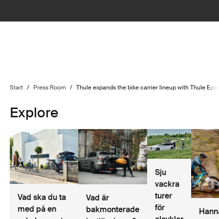
Start
/
Press Room
/
Thule expands the bike carrier lineup with Thule Ep
Explore
Sju
vackra
turer
Vad ska du ta
Vad är
för
med på en
bakmonterade
Hann