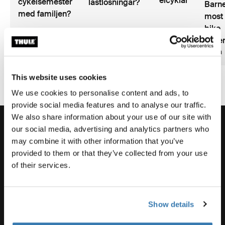
elcyklar
cykelsemester
lastlösningar?
Barne
med familjen?
most 
bike
2
adve
2 minuters
minuters
läsning
läsning
3 min
This website uses cookies
We use cookies to personalise content and ads, to
provide social media features and to analyse our traffic.
We also share information about your use of our site with
our social media, advertising and analytics partners who
may combine it with other information that you’ve
provided to them or that they’ve collected from your use
Beställningssupport
of their services.
Produktsupport
Show details