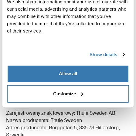
We also share information about your use of our site with
chronić namiot przed brudem i szkodnikami.
our social media, advertising and analytics partners who
may combine it with other information that you’ve
provided to them or that they’ve collected from your use
of their services.
Wszystkie cechy
Toggle features
Show details
Dane techniczne
Toggle techspec
Allow all
Recenzje
Toggle overview
Customize
Informacje o produkcji
Zarejestrowany znak towarowy: Thule Sweden AB
Nazwa producenta: Thule Sweden
Adres producenta: Borggatan 5, 335 73 Hillerstorp,
Szwecja