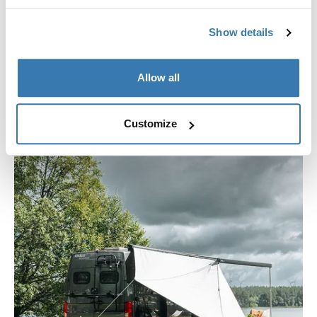
deszczem
Wykonane z wysokiej jakości, oddychających,
Show details
wodoodpornych tkanin, panele zapewniają trwałe i
niezawodne schronienie przed słońcem, deszczem i
wiatrem.
Allow all
Customize