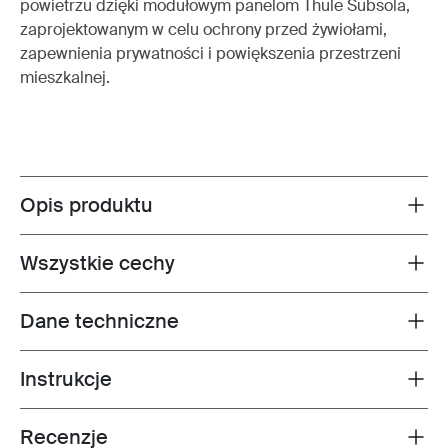
powietrzu dzięki modułowym panelom Thule Subsola,
zaprojektowanym w celu ochrony przed żywiołami,
zapewnienia prywatności i powiększenia przestrzeni
mieszkalnej.
Opis produktu
Toggle overview
Wszystkie cechy
Toggle features
Dane techniczne
Toggle techspec
Instrukcje
Toggle guides and instructions
Recenzje
Toggle overview