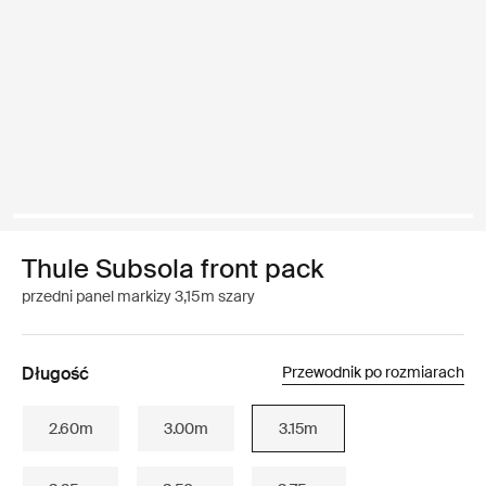
Thule Subsola front pack
przedni panel markizy 3,15m szary
Długość
Przewodnik po rozmiarach
2.60m
3.00m
3.15m