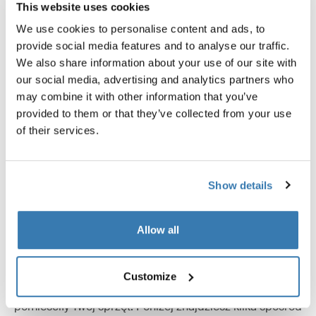
Recenzje
This website uses cookies
Toggle overview
We use cookies to personalise content and ads, to
provide social media features and to analyse our traffic.
We also share information about your use of our site with
our social media, advertising and analytics partners who
may combine it with other information that you’ve
provided to them or that they’ve collected from your use
of their services.
Show details
Sprawdzone do granic możliwości
Allow all
W Thule Test Center™ w Hillerstorp w Szwecji produkty
są poddawane ekstremalnym próbom. Nasze systemy
bagażnika bazowego zostały zaprojektowane tak, aby
Customize
bezpiecznie pasowały do twojego samochodu i
pomieściły Twój sprzęt. Poniżej znajdziesz kilka spośród