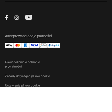
Visit Thule on Facebook (external link)
Visit Thule on Instagram (external link)
Visit Thule on Youtube (external lin
Akceptowane opcje płatności
Oświadczenie o ochronie
prywatności
Zasady dotyczące plików cookie
Ustawienia plików cookie
Poland
Ⓒ 2026 Thule Group Wszystkie prawa zastrzeżone.
Current mark