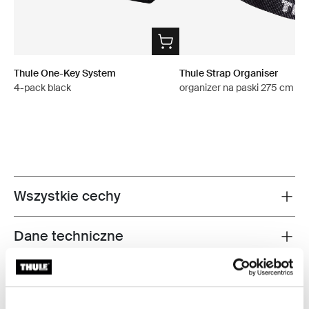
Thule One-Key System
Thule Strap Organiser
4-pack black
organizer na paski 275 cm cz
Wszystkie cechy
Toggle features
Dane techniczne
Toggle techspec
Instrukcje
Toggle guides and instructions