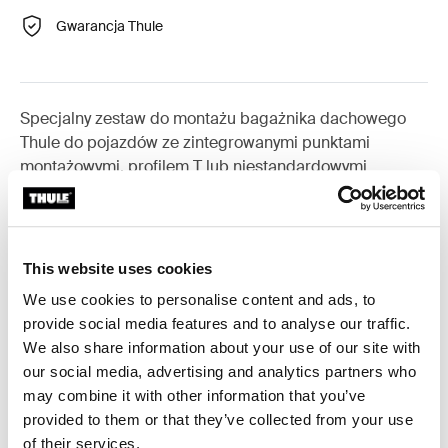
Gwarancja Thule
Specjalny zestaw do montażu bagażnika dachowego
Thule do pojazdów ze zintegrowanymi punktami
montażowymi, profilem T lub niestandardowymi
punktami mocowania bagażnika.
This website uses cookies
We use cookies to personalise content and ads, to
Wszystkie cechy
Toggle features
provide social media features and to analyse our traffic.
We also share information about your use of our site with
Dane techniczne
our social media, advertising and analytics partners who
Toggle techspec
may combine it with other information that you’ve
provided to them or that they’ve collected from your use
Instrukcje
Toggle guides and instructions
of their services.