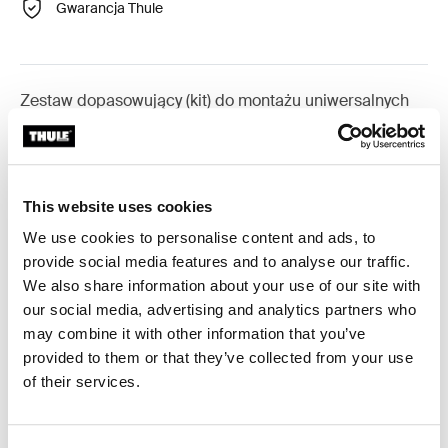
Gwarancja Thule
Zestaw dopasowujący (kit) do montażu uniwersalnych
stóp bagażnika do konkretnego modelu auta.
This website uses cookies
We use cookies to personalise content and ads, to
Dane techniczne
Toggle techspec
provide social media features and to analyse our traffic.
We also share information about your use of our site with
Instrukcje
Toggle guides and instructions
our social media, advertising and analytics partners who
may combine it with other information that you’ve
provided to them or that they’ve collected from your use
Recenzje
Toggle overview
of their services.
Informacje o produkcji