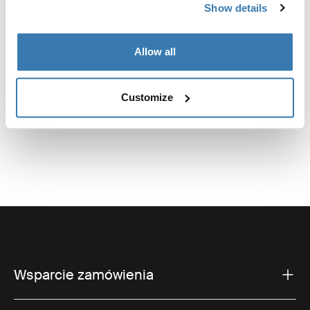
Show details
Zarejestrowany znak towarowy: Thule Sweden AB
Nazwa producenta: Thule Sweden
Allow all
Adres producenta: Borggatan 5, 335 73 Hillerstorp,
Szwecja
E-mail: support@thule.com
Customize
Strona internetowa: www.thule.com
Wsparcie zamówienia