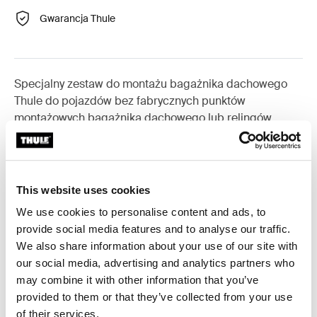
Gwarancja Thule
Specjalny zestaw do montażu bagażnika dachowego
Thule do pojazdów bez fabrycznych punktów
montażowych bagażnika dachowego lub relingów
fabrycznych.
This website uses cookies
We use cookies to personalise content and ads, to
Wszystkie cechy
Toggle features
provide social media features and to analyse our traffic.
We also share information about your use of our site with
Dane techniczne
our social media, advertising and analytics partners who
Toggle techspec
may combine it with other information that you’ve
provided to them or that they’ve collected from your use
Instrukcje
Toggle guides and instructions
of their services.