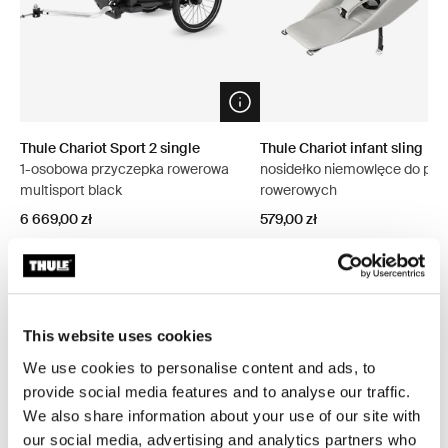
Open info modal
Thule Chariot Sport 2 single
Thule Chariot infant sling
1-osobowa przyczepka rowerowa
nosidełko niemowlęce do prz
multisport black
rowerowych
6 669,00 zł
579,00 zł
Przeglądaj pakiety
This website uses cookies
We use cookies to personalise content and ads, to
provide social media features and to analyse our traffic.
Promocja
We also share information about your use of our site with
our social media, advertising and analytics partners who