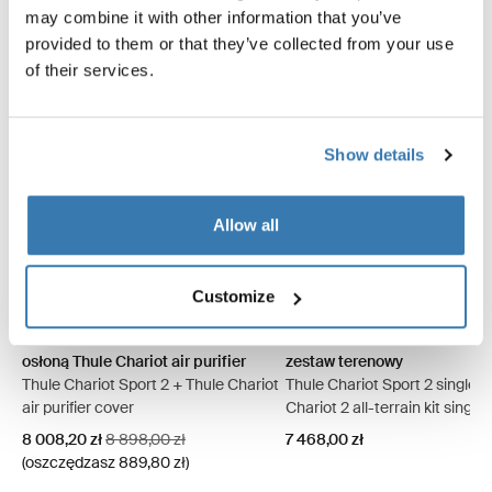
may combine it with other information that you’ve
provided to them or that they’ve collected from your use
of their services.
Show details
Allow all
Thule Chariot Sport 2 pojedyncza z osłoną Thule Chariot air purifier
Thule Chariot Sport 2 pojedyncza z osłoną Thule Chariot air pur
Thule Chariot Sport 2 pojedy
Thule Chariot Sport 2 p
Customize
Thule Chariot Sport 2 pojedyncza z
Thule Chariot Sport 2 pojed
osłoną Thule Chariot air purifier
zestaw terenowy
Thule Chariot Sport 2 + Thule Chariot
Thule Chariot Sport 2 single +
air purifier cover
Chariot 2 all-terrain kit single
Cena promocyjna
Oryginalna cena
8 008,20 zł
8 898,00 zł
7 468,00 zł
(oszczędzasz 889,80 zł)