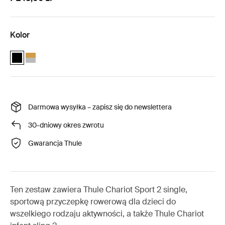
Kolor
Pakiet dla niemowląt Thule Chariot Sport 2 Czarny (selected)
Pakiet dla niemowląt Thule Chariot Sport 2 Natural Gold
Darmowa wysyłka – zapisz się do newslettera
30-dniowy okres zwrotu
Gwarancja Thule
Ten zestaw zawiera Thule Chariot Sport 2 single,
sportową przyczepkę rowerową dla dzieci do
wszelkiego rodzaju aktywności, a także Thule Chariot