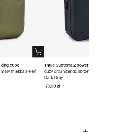
cking cube
Thule Subterra 2 powershuttle
mały miękka zieleń
duży organizer do sprzętu elektronicznego
Dark Gray
179,00 zł