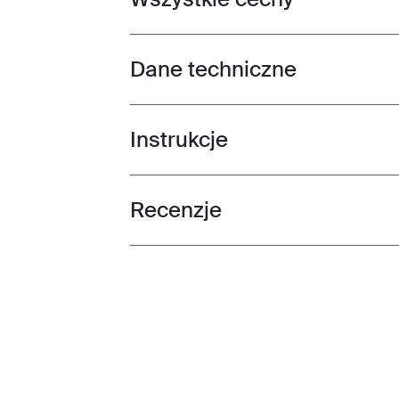
Dane techniczne
Toggle techspec
Instrukcje
Toggle guides and instructions
Recenzje
Toggle overview