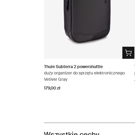
Thule Subterra 2 powershuttle
duży organizer do sprzętu elektronicznego
Vetiver Gray
179,00 zł
Wszystkie cechy
Toggle features