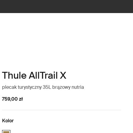
Thule AllTrail X
plecak turystyczny 35L brązowy nutria
759,00 zł
Kolor
Thule AllTrail X 35L Nutria brown (selected)