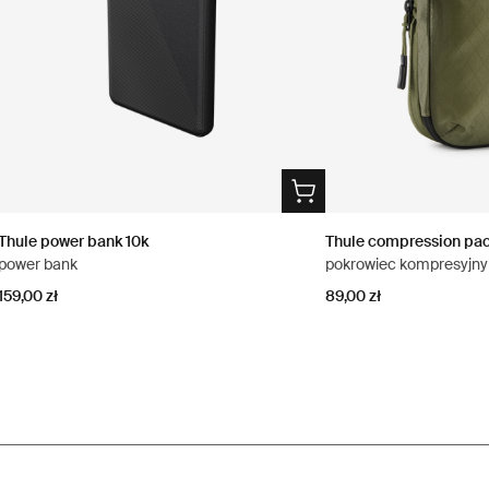
Thule power bank 10k
Thule compression pa
power bank
pokrowiec kompresyjny 
159,00 zł
89,00 zł