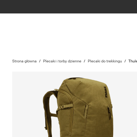
Strona główna
/
Plecaki i torby dzienne
/
Plecaki do trekkingu
/
Thule