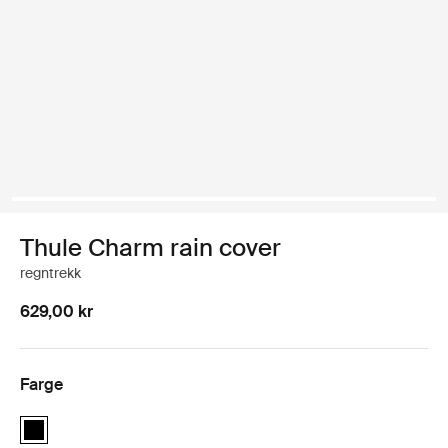
Thule Charm rain cover
regntrekk
629,00 kr
Farge
Thule Charm rain cover Svart (selected)