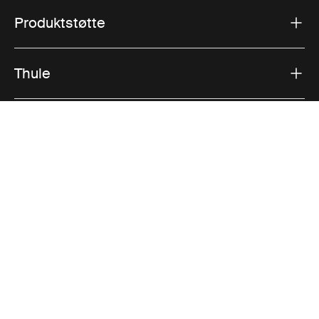
Produktstøtte
Thule
Salg
Visit Thule on Facebook (external link)
Visit Thule on Instagram (external link)
Visit Thule on Youtube (external lin
Godkjente betalingsalternativer