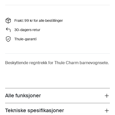
Frakt: 99 kr for alle bestillinger
30-dagers retur
Thule-garanti
Beskyttende regntrekk for Thule Charm barnevognsete.
Alle funksjoner
Toggle features
Tekniske spesifikasjoner
Toggle techspec