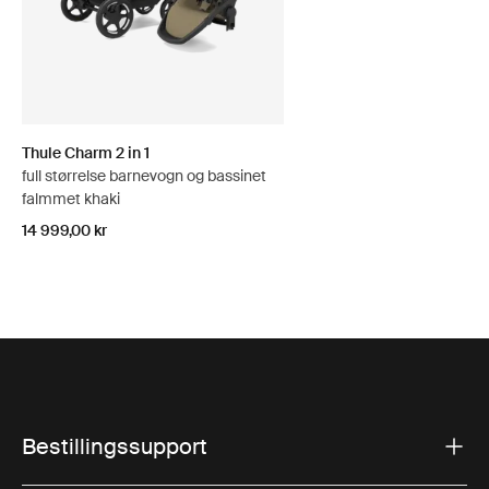
Thule Charm 2 in 1
full størrelse barnevogn og bassinet
falmmet khaki
14 999,00 kr
Bestillingssupport