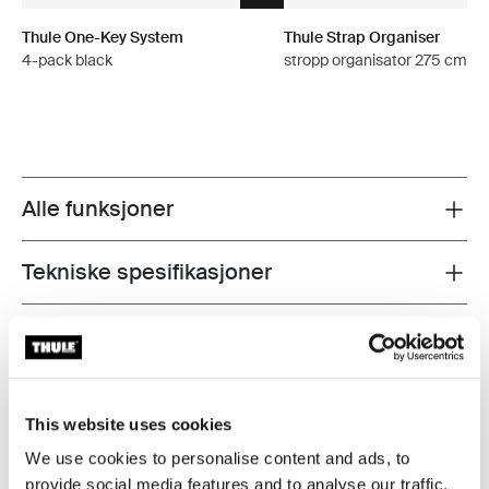
Thule One-Key System
Thule Strap Organiser
4-pack black
stropp organisator 275 cm sv
Alle funksjoner
Toggle features
Tekniske spesifikasjoner
Toggle techspec
Instruksjoner
Toggle guides and instructions
Vurderinger
Toggle overview
This website uses cookies
We use cookies to personalise content and ads, to
provide social media features and to analyse our traffic.