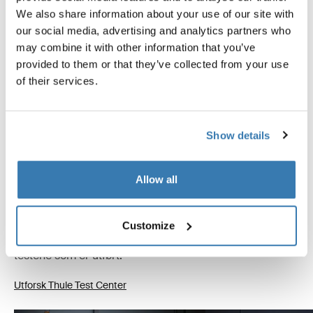
We also share information about your use of our site with
our social media, advertising and analytics partners who
may combine it with other information that you’ve
provided to them or that they’ve collected from your use
of their services.
Testet til det ytterste
Show details
Hos Thule Test Center™ i Hillerstorp, Sverige,
Allow all
gjennomgår produktene ekstreme tester.
Takstativsystemene våre er designet for å bære utstyret
ditt og passe bilen din så trygt og sikkert som mulig.
Customize
Nedenfor er bare noen få eksempler på de mange
testene som er utført.
Utforsk Thule Test Center