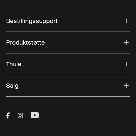
Bestillingssupport
Produktstøtte
Thule
Salg
Visit Thule on Facebook (external link)
Visit Thule on Instagram (external link)
Visit Thule on Youtube (external lin