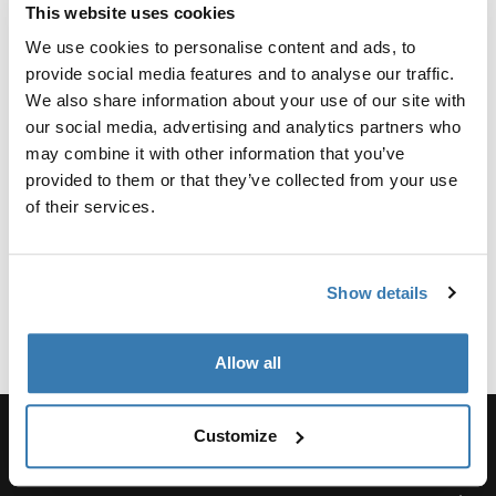
This website uses cookies
We use cookies to personalise content and ads, to
Informasjon om produksjon
provide social media features and to analyse our traffic.
We also share information about your use of our site with
Varemerke registrert: Thule Sweden AB
our social media, advertising and analytics partners who
Produsentnavn: Thule Sweden
may combine it with other information that you’ve
Produsentadresse: Borggatan 5, 335 73 Hillerstorp,
provided to them or that they’ve collected from your use
Sverige
of their services.
E-post: support@thule.com
Nettside: www.thule.com
Show details
Allow all
Customize