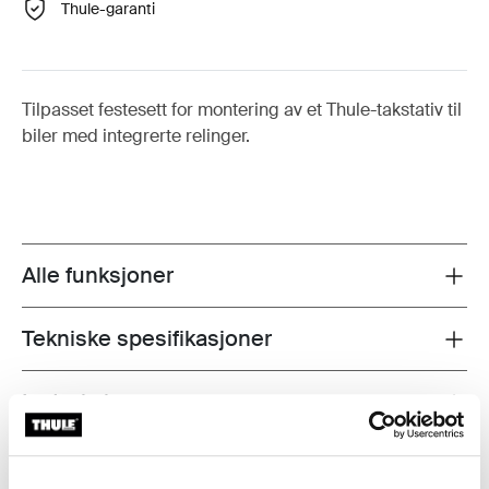
Thule-garanti
Tilpasset festesett for montering av et Thule-takstativ til
biler med integrerte relinger.
Alle funksjoner
Toggle features
Tekniske spesifikasjoner
Toggle techspec
Instruksjoner
Toggle guides and instructions
Vurderinger
Toggle overview