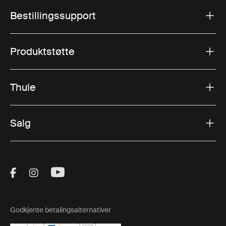
Bestillingssupport
Produktstøtte
Thule
Salg
Visit Thule on Facebook (external link)
Visit Thule on Instagram (external link)
Visit Thule on Youtube (external lin
Godkjente betalingsalternativer