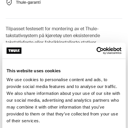
Thule-garanti
Tilpasset festesett for montering av et Thule-
takstativsystem på kjøretøy uten eksisterende
takstativfeste eller fabrikkinstallerte stativer.
This website uses cookies
Alle funksjoner
Toggle features
We use cookies to personalise content and ads, to
provide social media features and to analyse our traffic.
We also share information about your use of our site with
Tekniske spesifikasjoner
Toggle techspec
our social media, advertising and analytics partners who
may combine it with other information that you’ve
Instruksjoner
Toggle guides and instructions
provided to them or that they’ve collected from your use
of their services.