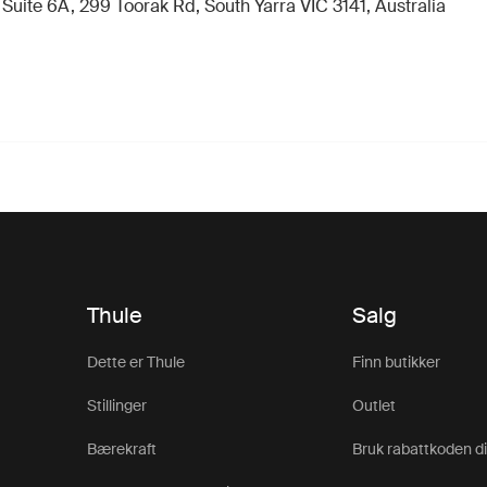
uite 6A, 299 Toorak Rd, South Yarra VIC 3141, Australia
Thule
Salg
Dette er Thule
Finn butikker
Stillinger
Outlet
Bærekraft
Bruk rabattkoden d