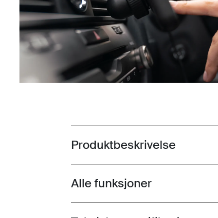
Produktbeskrivelse
Toggle overview
Alle funksjoner
Toggle features