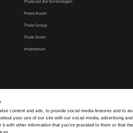
Thule.net (for forretninger)
Press Room
Thule Group
Thule Store
Impressum
s
ise content and ads, to provide social media features and to anal
about your use of our site with our social media, advertising and
t with other information that you’ve provided to them or that the
Personvernerklæring
Retningslinjer for informa
ices.