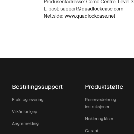
Produsentadresse: Como Centre, Level 3 S
E-post:
support@quadlockcase.com
Nettside:
www.quadlockcase.net
Bestillingssupport
Produktstøtte
Frakt og levering
Reservedeler og
instruksjoner
Vilkår for kjøp
Nøkler og låser
Angremelding
Garanti