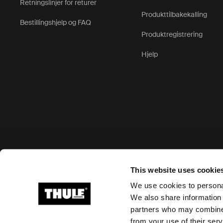
Retningslinjer for returer
Produkttilbakekalling
Bestillingshjelp og FAQ
Produktregistrering
Hjelp
Godkjente betalingsalternativer
This website uses cookie
We use cookies to personal
We also share information 
partners who may combine i
Ⓒ 2026 Thule Group Alle rettigheter forbeholdt
from your use of their serv