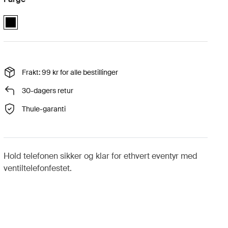
Quad Lock™ vent car mount Svart (selected)
Frakt: 99 kr for alle bestillinger
30-dagers retur
Thule-garanti
Hold telefonen sikker og klar for ethvert eventyr med
ventiltelefonfestet.