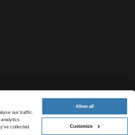
Allow all
yse our traffic.
 analytics
Customize
Norway
y’ve collected
sjonskapsler
Innstillinger for informasjonskapsler
Current market/