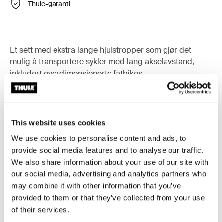
Thule-garanti
Et sett med ekstra lange hjulstropper som gjør det
mulig å transportere sykler med lang akselavstand,
inkludert overdimensjonerte fatbikes.
This website uses cookies
Alle funksjoner
Toggle features
We use cookies to personalise content and ads, to
provide social media features and to analyse our traffic.
We also share information about your use of our site with
Tekniske spesifikasjoner
Toggle techspec
our social media, advertising and analytics partners who
may combine it with other information that you’ve
Instruksjoner
Toggle guides and instructions
provided to them or that they’ve collected from your use
of their services.