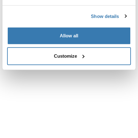
Vurderinger
Toggle overview
Show details
Allow all
Customize