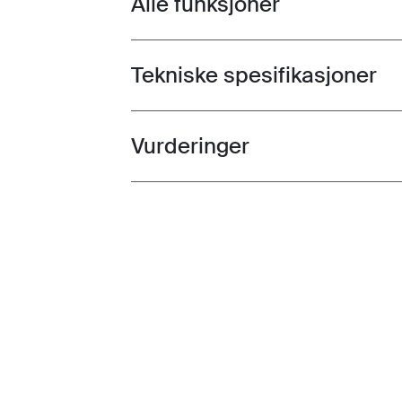
Alle funksjoner
Tekniske spesifikasjoner
Toggle techspec
Vurderinger
Toggle overview