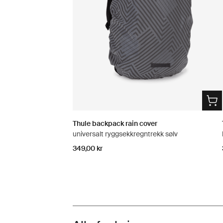
Thule backpack rain cover
universalt ryggsekkregntrekk sølv
349,00 kr
Toggle features