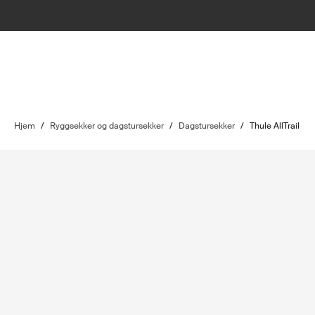
Hjem
/
Ryggsekker og dagstursekker
/
Dagstursekker
/
Thule AllTrail