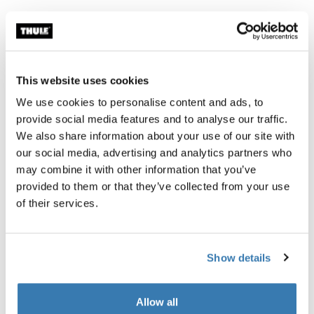
This website uses cookies
Produktbeskrivelse
Toggle overview
We use cookies to personalise content and ads, to
provide social media features and to analyse our traffic.
We also share information about your use of our site with
Alle funksjoner
Toggle features
our social media, advertising and analytics partners who
may combine it with other information that you’ve
Tekniske spesifikasjoner
Toggle techspec
provided to them or that they’ve collected from your use
of their services.
Vurderinger
Toggle overview
Show details
Allow all