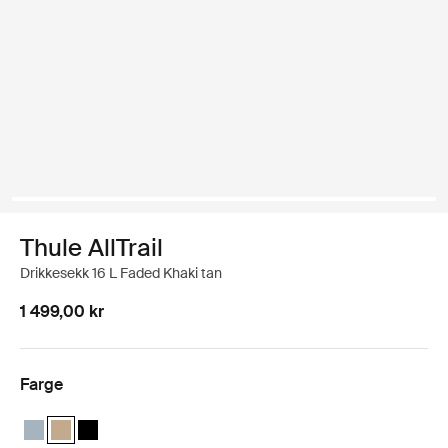
Thule AllTrail
Drikkesekk 16 L Faded Khaki tan
1 499,00 kr
Farge
Thule AllTrail Daypack 16L Dam blå
Thule AllTrail Daypack 16L Falmmet khaki (selected)
Thule AllTrail Daypack 16L Svart