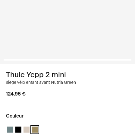
Thule Yepp 2 mini
siège vélo enfant avant Nutria Green
124,95 €
Couleur
Thule Yepp 2 mini Bleu moyen
Thule Yepp 2 mini Noir minuit
Thule Yepp 2 mini Sable doux
Thule Yepp 2 mini Vert nutria (selected)