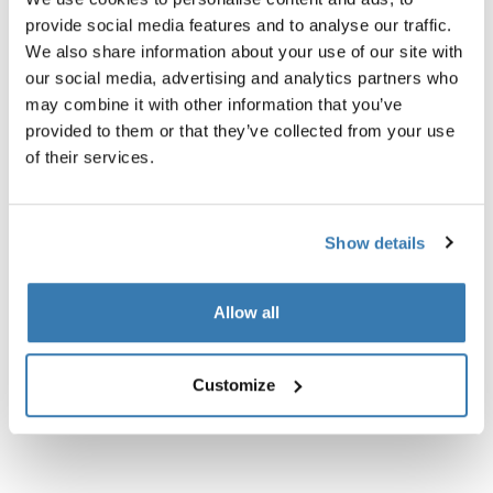
provide social media features and to analyse our traffic.
We also share information about your use of our site with
our social media, advertising and analytics partners who
may combine it with other information that you’ve
Description du produit
Toggle overview
provided to them or that they’ve collected from your use
of their services.
Toutes les caractéristiques
Toggle features
Show details
Caractéristiques techniques
Toggle techspec
Instructions
Toggle guides and instructions
Allow all
Customize