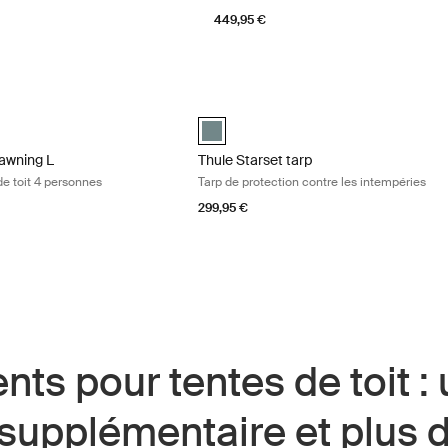
449,95 €
nes Mid blue
wning L auvent pour tente de toit 4 personnes Mid blue
Thule Starset tarp Tarp de protection c
 (selected)
Thule Starset tarp Bleu moyen (selecte
awning L
Thule Starset tarp
de toit 4 personnes
Tarp de protection contre les intempéries
299,95 €
nts pour tentes de toit :
 supplémentaire et plus 