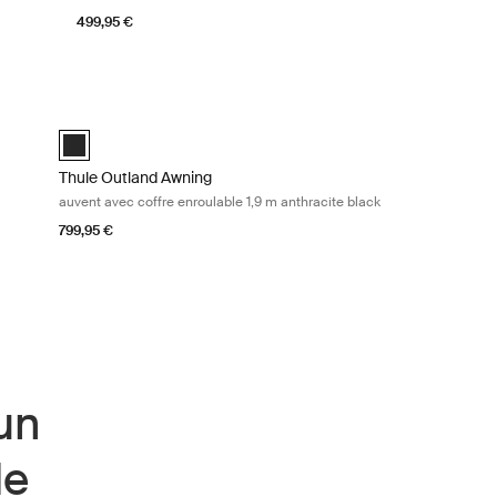
499,95 €
ontre les intempéries Mid blue
Thule Outland Awning auvent avec coffre enroulable 1,9 m anth
d)
Thule Outland Awning Anthracite (selected)
Thule Outland Awning
auvent avec coffre enroulable 1,9 m anthracite black
799,95 €
 un
de