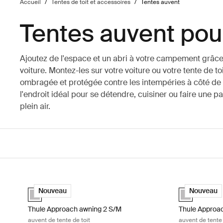
Accueil
/
Tentes de toit et accessoires
/
Tentes auvent
Tentes auvent pour
Ajoutez de l'espace et un abri à votre campement grâce
voiture. Montez-les sur votre voiture ou votre tente de to
ombragée et protégée contre les intempéries à côté de vo
l'endroit idéal pour se détendre, cuisiner ou faire une 
plein air.
Thule Approach awning 2 S/M auvent de tente de toit Ashland
Thule Approac
Ashland grey (selected)
Ashland grey 
Nouveau
Nouveau
Thule Approach awning 2 S/M
Thule Approac
auvent de tente de toit
auvent de tente 