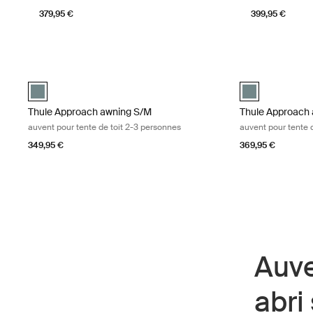
379,95 €
399,95 €
Thule Approach awning S/M auvent pour tente de toit 2-3 person
Thule Approach a
Mid blue swatch (selected)
Mid blue swatch
Thule Approach awning S/M
Thule Approach 
auvent pour tente de toit 2-3 personnes
auvent pour tente 
349,95 €
369,95 €
Auve
abri