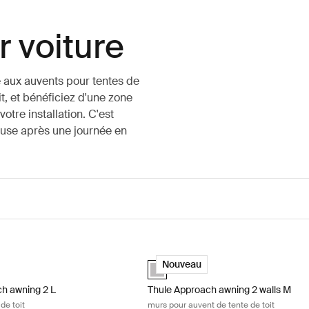
 voiture
 aux auvents pour tentes de
it, et bénéficiez d'une zone
tre installation. C'est
pause après une journée en
 grey
h awning 2 L auvent de tente de toit Ashland grey
Thule Approach awning 2 walls M murs
(selected)
Ashland grey (selected)
Nouveau
h awning 2 L
Thule Approach awning 2 walls M
de toit
murs pour auvent de tente de toit