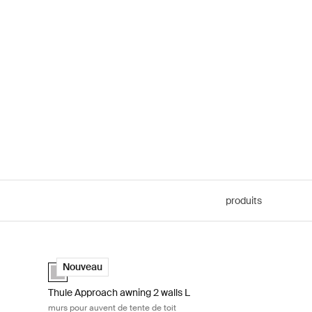
produits
 pour auvent de tente de toit Ashland grey
Thule Approach awning 2 walls L murs pour auvent de tente 
Ashland grey (selected)
Nouveau
Thule Approach awning 2 walls L
murs pour auvent de tente de toit