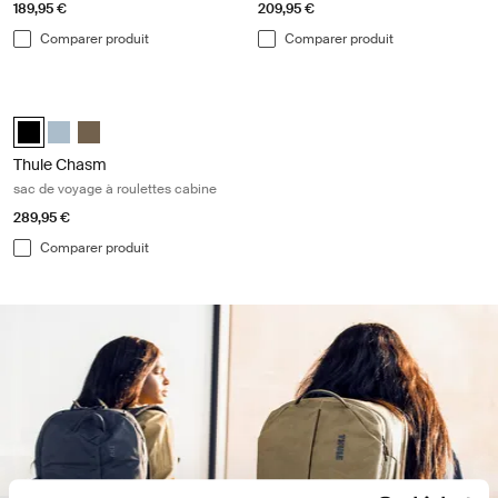
189,95 €
209,95 €
Comparer produit
Comparer produit
Thule Chasm sac de voyage à roulettes cabine Black
Thule Chasm wheeled carry-on duffel Noir (selected)
Thule Chasm wheeled carry-on duffel Gris étang
Thule Chasm wheeled carry-on duffel Kaki rofond
Thule Chasm
sac de voyage à roulettes cabine
289,95 €
Comparer produit