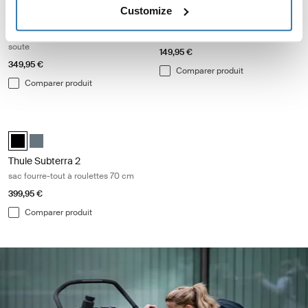
Customize
Thule Chasm
Thule Subterra 2
valise fourre-tout à roulettes de
sac fourre-tout 35 L
soute
149,95 €
349,95 €
Comparer produit
Comparer produit
Thule Subterra 2 sac fourre-tout à roulettes 70 cm Black
Thule Subterra wheeled duffel Noir (selected)
Thule Subterra wheeled duffel Ardoise foncée
Thule Subterra 2
sac fourre-tout à roulettes 70 cm
399,95 €
Comparer produit