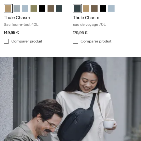
Thule Chasm Sac fourre-tout 40L Gentle beige
Thule Chasm sac de voyage 70L Dar
Thule Chasm 40L duffel Beige doux (selected)
Thule Chasm 40L duffel Bleu doux
Thule Chasm 40L duffel Gris étang
Thule Chasm 40L duffel Olivine
Thule Chasm 40L duffel Noir
Thule Chasm 40L duffel Kaki rofond
Thule Chasm 40L duffel Bleu le plus foncé
Thule Chasm 70L duffel Bleu le pl
Thule Chasm 70L duffel Beig
Thule Chasm 70L duffel K
Thule Chasm 70L duf
Thule Chasm 70L
Thule Chasm
Thule Chasm
Sac fourre-tout 40L
sac de voyage 70L
149,95 €
179,95 €
Comparer produit
Comparer produit