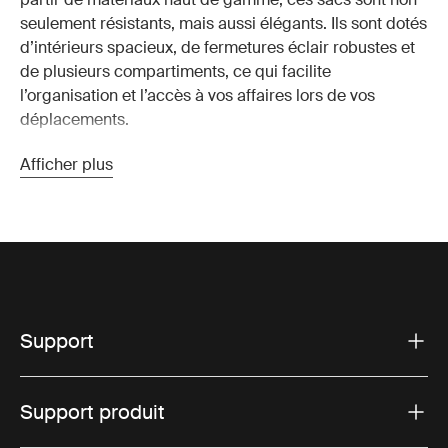
seulement résistants, mais aussi élégants. Ils sont dotés
d’intérieurs spacieux, de fermetures éclair robustes et
de plusieurs compartiments, ce qui facilite
l’organisation et l’accès à vos affaires lors de vos
déplacements.
Afficher plus
Caractéristiques essentielles
des sacs de voyage Thule
Durabilité exceptionnelle :
les
sacs de voyage Thule
sont fabriqués à partir de matériaux de haute qualité et
résistants aux intempéries qui protègent vos affaires
des éléments. La construction solide garantit que votre
Support
sac résiste à l’usure des voyages fréquents.
Conception polyvalente :
Que vous ayez besoin d’une
Support produit
valise de sport pour les voyages d’affaires ou d’un sac
de voyage robuste pour les aventures en plein air, Thule