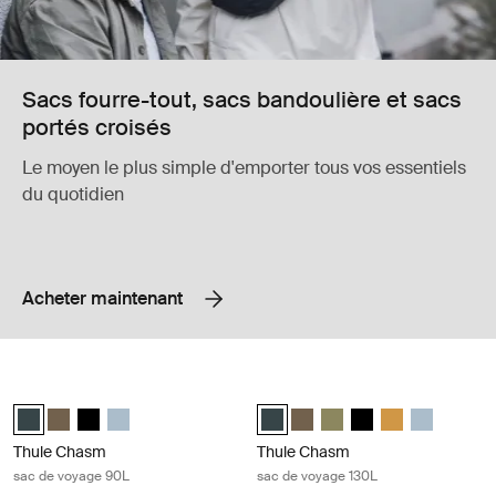
Sacs fourre-tout, sacs bandoulière et sacs
portés croisés
Le moyen le plus simple d'emporter tous vos essentiels
du quotidien
Acheter maintenant
Thule Chasm sac de voyage 90L Darkest blue
Thule Chasm sac de voyage 130L Da
Thule Chasm 90L duffel Bleu le plus foncé (selected)
Thule Chasm 90L duffel Kaki rofond
Thule Chasm 90L duffel Noir
Thule Chasm 90L duffel Gris étang
Thule Chasm 130L duffel Bleu le pl
Thule Chasm 130L duffel Kaki
Thule Chasm 130L duffel 
Thule Chasm 130L du
Thule Chasm 130
Thule Chasm
Thule Chasm
Thule Chasm
sac de voyage 90L
sac de voyage 130L