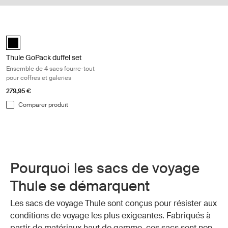
Thule GoPack duffel set Ensemble de 4 sacs fourre-tout pour coffres et
Thule GoPack duffel set Noir (selected)
Thule GoPack duffel set
Ensemble de 4 sacs fourre-tout
pour coffres et galeries
279,95 €
Comparer produit
Pourquoi les sacs de voyage
Thule se démarquent
Les sacs de voyage Thule sont conçus pour résister aux
conditions de voyage les plus exigeantes. Fabriqués à
partir de matériaux haut de gamme, ces sacs sont non