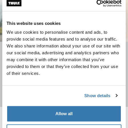
This website uses cookies
We use cookies to personalise content and ads, to
provide social media features and to analyse our traffic.
We also share information about your use of our site with
Sacs à dos de voyage
our social media, advertising and analytics partners who
may combine it with other information that you’ve
Vous partez en voyage ? Consultez ces sacs à dos
provided to them or that they’ve collected from your use
durables
of their services.
Show details
Acheter maintenant
Allow all
Thule Chasm valise fourre-tout à roulettes de soute Deep khaki
Thule Subterra 2 sac fourre-tout 35 
Thule Chasm wheeled duffel suitcase Kaki rofond (selected)
Thule Chasm wheeled duffel suitcase Gris étang
Thule Chasm wheeled duffel suitcase Noir
Thule Subterra duffel 35L Ardoise
Thule Subterra duffel 35L Noi