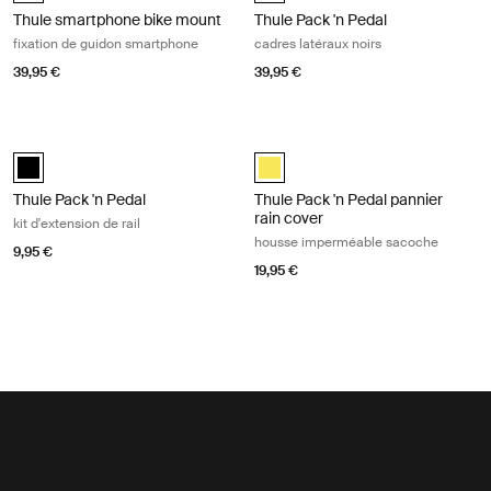
Thule smartphone bike mount
Thule Pack 'n Pedal
fixation de guidon smartphone
cadres latéraux noirs
39,95 €
39,95 €
Thule Pack 'n Pedal kit d'extension de rail Black
Thule Pack 'n Pedal pannier rain c
Thule Pack 'n Pedal rail extender kit Noir (selected)
Thule Pack 'n Pedal pannier rain 
Thule Pack 'n Pedal
Thule Pack 'n Pedal pannier
rain cover
kit d'extension de rail
housse imperméable sacoche
9,95 €
19,95 €