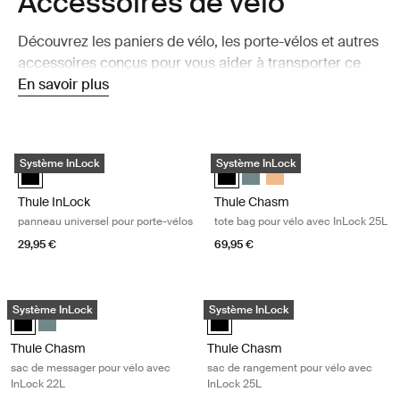
Accessoires de vélo
Découvrez les paniers de vélo, les porte-vélos et autres
accessoires conçus pour vous aider à transporter ce
dont vous avez besoin et rendre chaque sortie à vélo
En savoir plus
plus pratique.
Thule InLock panneau universel pour porte-vélos Black
Thule Chasm tote bag pour vélo av
Système InLock
Système InLock
Thule InLock universal panel Noir (selected)
Thule Chasm tote with InLock 25
Thule Chasm tote with InLo
Thule Chasm tote with 
Thule InLock
Thule Chasm
panneau universel pour porte-vélos
tote bag pour vélo avec InLock 25L
29,95 €
69,95 €
Thule Chasm sac de messager pour vélo avec InLock 22L Black
Thule Chasm sac de rangement pour
Système InLock
Système InLock
Thule Chasm courier with InLock 22L Noir (selected)
Thule Chasm courier with InLock 22L Bleu moyen
Thule Chasm cargo bin with InLoc
Thule Chasm
Thule Chasm
sac de messager pour vélo avec
sac de rangement pour vélo avec
InLock 22L
InLock 25L