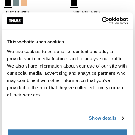
Thule Chasm handlebar bag 2L Noir (selected)
Thule Chasm handlebar bag 2L Bleu moyen
Thule Chasm handlebar bag 2L Orange poudré
Thule Tour Rack Noir (selected)
Thule Chasm
Thule Tour Rack
sac de guidon pour vélo 2L
porte-bagage universel
69,95 €
129,95 €
This website uses cookies
Thule side frames set cadres latéraux pour porte-bagages Thule Tour 
Thule Pack 'n Pedal panier vélo noir 
Thule side frames set Noir (selected)
Thule Pack 'n Pedal bike basket No
We use cookies to personalise content and ads, to
provide social media features and to analyse our traffic.
Thule side frames set
Thule Pack 'n Pedal
We also share information about your use of our site with
cadres latéraux pour porte-
panier vélo noir
our social media, advertising and analytics partners who
bagages Thule Tour Rack
79,95 €
may combine it with other information that you’ve
39,95 €
provided to them or that they’ve collected from your use
of their services.
Thule Shield sacoche de transport 22L Black
Thule Shield sacoche 25L lot de 2 B
Thule Shield Pannier22L Noir (selected)
Thule Shield Pannier 25L Noir (sel
Thule Shield pannier 25L Ble
Thule Shield pannier 25
Thule Shield
Thule Shield
Show details
sacoche de transport 22L
sacoche 25L lot de 2
129,95 €
149,95 €