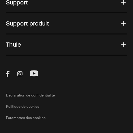
Support
Support produit
Thule
Visit Thule on Facebook (external link)
Visit Thule on Instagram (external link)
Visit Thule on Youtube (external lin
Déclaration de confidentialité
Politique de cookies
Paramètres des cookies