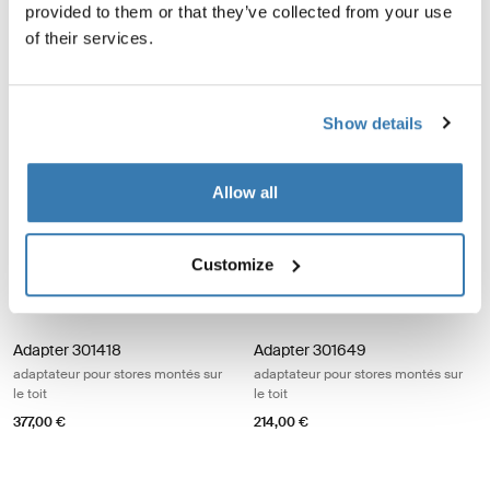
60,00 €
provided to them or that they’ve collected from your use
6300/6200/9200
of their services.
rail de montage de tente noir
70,00 €
Show details
Thule Omnistor 6300 ensemble de bras de tension gris anodisé Anodis
Adapter 301417 adaptateur pour sto
Adapter 301417
anodised (selected)
adaptateur pour stores montés sur
Allow all
le toit
Thule Omnistor 6300
ensemble de bras de tension gris
377,00 €
anodisé
Customize
49,00 €
Adapter 301418 adaptateur pour stores montés sur le toit Aluminum
Adapter 301649 adaptateur pour stor
Adapter 301418
Adapter 301649
adaptateur pour stores montés sur
adaptateur pour stores montés sur
le toit
le toit
377,00 €
214,00 €