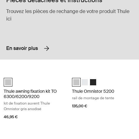
Pièces détachées et instructions
Trouvez les pièces de rechange de votre produit Thule
ici
En savoir plus
Thule awning fixation kit TO 6300/6200/9200 kit de fixation auvent Th
Thule Omnistor 5200 rail de montag
anodised (selected)
Thule Tent LED Mounting Rail TO 
Thule Tent LED Mounting Rai
Thule Tent LED Mounting
Thule awning fixation kit TO
Thule Omnistor 5200
6300/6200/9200
rail de montage de tente
kit de fixation auvent Thule
135,00 €
Omnistor gris anodisé
46,95 €
Thule awning fixation kit TO 1200 kit de fixation auvent Thule Omnistor