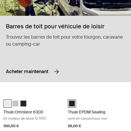
Barres de toit pour véhicule de loisir
Trouvez les barres de toit pour votre fourgon, caravane
ou camping-car
Acheter maintenant
Thule Omnistor 6300 kit moteur de store 12 VDC White
Thule EPDM Sealing joint en caoutc
Thule Motor Kit TO 6300 Blanc (selected)
Thule Motor Kit TO 6300 Anodisé
Thule Motor Kit TO 6300 Anthracite
Black (selected)
Thule Omnistor 6300
Thule EPDM Sealing
kit moteur de store 12 VDC
joint en caoutchouc noir
550,00 €
56,00 €