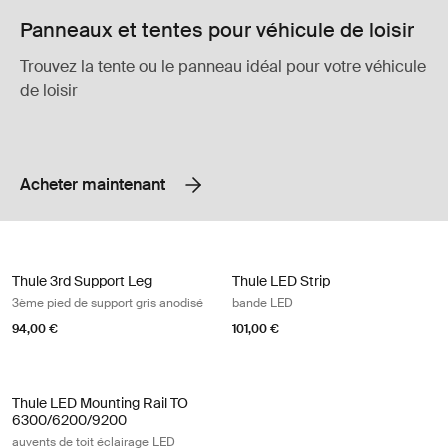
Panneaux et tentes pour véhicule de loisir
Trouvez la tente ou le panneau idéal pour votre véhicule
de loisir
Acheter maintenant
Thule 3rd Support Leg 3ème pied de support gris anodisé Anodised
Thule LED Strip bande LED
Thule 3rd Support Leg
Thule LED Strip
3ème pied de support gris anodisé
bande LED
94,00 €
101,00 €
Thule LED Mounting Rail TO 6300/6200/9200 auvents de toit éclairag
Thule LED Mounting Rail TO
6300/6200/9200
auvents de toit éclairage LED