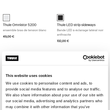
Thule Omnistor 5200 ensemble bras de tension blanc White
Thule LED strip sideways Bande LED à
Thule Tension Arm Set TO 5200 Blanc (selected)
anthracite (selected)
Thule Omnistor 5200
Thule LED strip sideways
ensemble bras de tension blanc
Bande LED à éclairage latéral noir
anthracite
49,00 €
132,00 €
Thule Omnistor 5200 kit moteur 12 VDC pour store White
Thule Omnistor 8000 & 9200 kit de 
Thule Motor Kit TO 5200 Blanc (selected)
Thule Motor Kit TO 5200 Anodisé
Thule Motor Kit TO 5200 Anthracite
Thule Motor Kit TO 8000/9200 An
Thule Motor Kit TO 8000/92
Thule Motor Kit TO 800
Thule Omnistor 5200
Thule Omnistor 8000 & 9200
kit moteur 12 VDC pour store
kit de motorisation pour auvent
This website uses cookies
550,00 €
We use cookies to personalise content and ads, to
provide social media features and to analyse our traffic.
We also share information about your use of our site with
Thule Sealing Rubber caoutchouc d'étanchéité Gray
Thule Omnistor 6300/6200/9200 rai
Thule Sealing Rubber
anthracite (selected)
our social media, advertising and analytics partners who
caoutchouc d'étanchéité
may combine it with other information that you’ve
Thule Omnistor