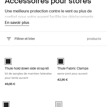
Accessoires pour stores
Une meilleure protection contre le vent ou plus de
confort pour votre auvent facilite les déplacements
avec votre camping-car, caravane, fourgon ou fourgon
En savoir plus
compact.
Filtrer et trier
products
Passer aux résultats
Thule hold down side strap kit kit de sangles de maintien latérales pou
Thule Fabric Clamps serre-joint po
Thule Hold Down Side Strap Kit Noir (selected)
Thule Fabric Clamps Noir (select
Thule hold down side strap kit
Thule Fabric Clamps
kit de sangles de maintien latérales
serre-joint pour auvent
pour tente auvent
42,95 €
49,95 €
Thule Hold Down Kit kit de retenue de tente auvent Black
Thule Tension Rafter G2 chevron de
Thule Hold Down Kit Noir (selected)
anodised (selected)