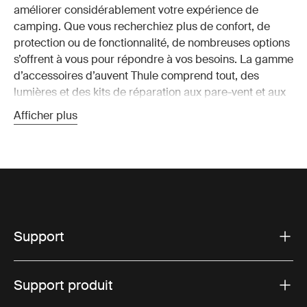
améliorer considérablement votre expérience de
camping. Que vous recherchiez plus de confort, de
protection ou de fonctionnalité, de nombreuses options
s’offrent à vous pour répondre à vos besoins. La gamme
d’accessoires d’auvent Thule comprend tout, des
lumières et des kits de réparation aux pare-vent et aux
panneaux d’intimité.
Afficher plus
Les meilleurs accessoires d’auvent
de VR à considérer
Lumières d’auvent :
Illuminez votre espace extérieur
et prolongez votre espace de vie jusqu’en soirée
avec des lumières LED faciles à installer et
Support
économes en énergie. Ces lumières sont conçues
pour se fixer solidement à votre auvent et fournir un
éclairage d’ambiance brillant pour votre camping.
Support produit
Panneaux d’intimité et pare-vent :
Créez un